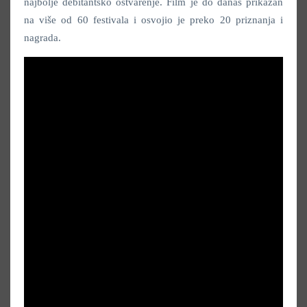
najbolje debitantsko ostvarenje. Film je do danas prikazan
na više od 60 festivala i osvojio je preko 20 priznanja i
nagrada.