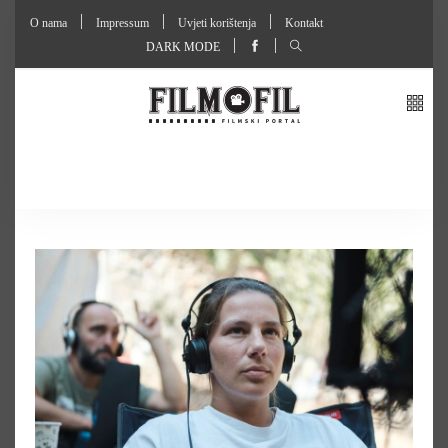
O nama
Impressum
Uvjeti korištenja
Kontakt
DARK MODE