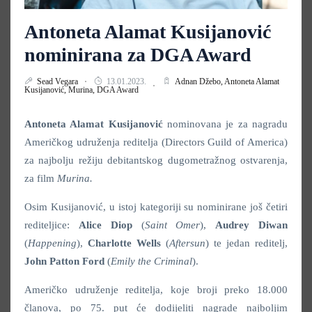
Antoneta Alamat Kusijanović
nominirana za DGA Award
Sead Vegara
13.01.2023.
Adnan Džebo,
Antoneta Alamat
Kusijanović,
Murina,
DGA Award
Antoneta Alamat Kusijanović
nominovana je za nagradu
Američkog udruženja reditelja (Directors Guild of America)
za najbolju režiju debitantskog dugometražnog ostvarenja,
za film
Murina.
Osim Kusijanović, u istoj kategoriji su nominirane još četiri
rediteljice:
Alice Diop
(
Saint Omer
),
Audrey Diwan
(
Happening
),
Charlotte Wells
(
Aftersun
) te jedan reditelj,
John Patton Ford
(
Emily the Criminal
).
Američko udruženje reditelja, koje broji preko 18.000
članova, po 75. put će dodijeliti nagrade najboljim