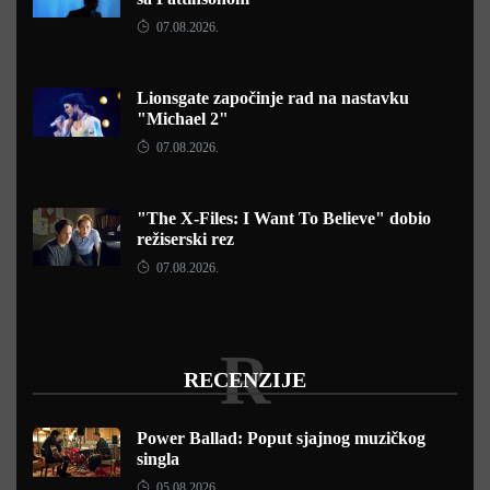
07.08.2026.
Lionsgate započinje rad na nastavku
"Michael 2"
07.08.2026.
"The X-Files: I Want To Believe" dobio
režiserski rez
07.08.2026.
R
RECENZIJE
Power Ballad: Poput sjajnog muzičkog
singla
05.08.2026.