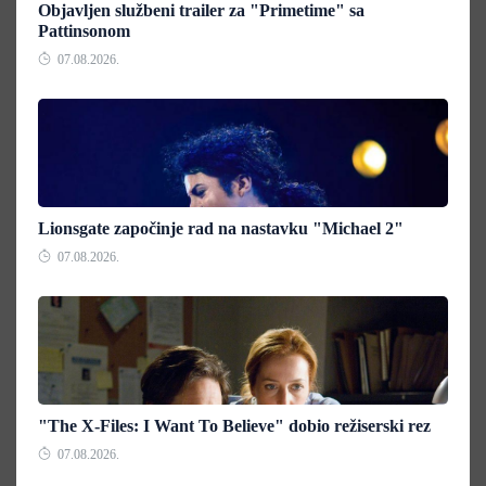
Objavljen službeni trailer za "Primetime" sa
Pattinsonom
07.08.2026.
Lionsgate započinje rad na nastavku "Michael 2"
07.08.2026.
"The X-Files: I Want To Believe" dobio režiserski rez
07.08.2026.