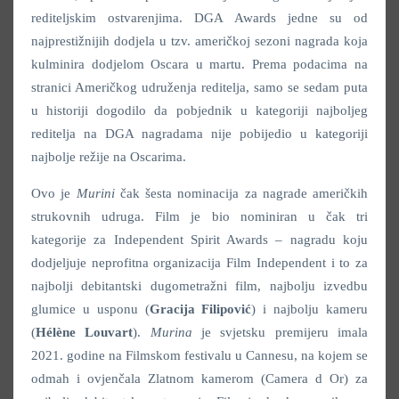
rediteljskim ostvarenjima. DGA Awards jedne su od
najprestižnijih dodjela u tzv. američkoj sezoni nagrada koja
kulminira dodjelom Oscara u martu. Prema podacima na
stranici Američkog udruženja reditelja, samo se sedam puta
u historiji dogodilo da pobjednik u kategoriji najboljeg
reditelja na DGA nagradama nije pobijedio u kategoriji
najbolje režije na Oscarima.
Ovo je
Murini
čak šesta nominacija za nagrade američkih
strukovnih udruga. Film je bio nominiran u čak tri
kategorije za Independent Spirit Awards – nagradu koju
dodjeljuje neprofitna organizacija Film Independent i to za
najbolji debitantski dugometražni film, najbolju izvedbu
glumice u usponu (
Gracija Filipović
) i najbolju kameru
(
Hélène Louvart
).
Murina
je svjetsku premijeru imala
2021. godine na Filmskom festivalu u Cannesu, na kojem se
odmah i ovjenčala Zlatnom kamerom (Camera d Or) za