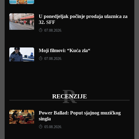
U ponedjeljak počinje prodaja ulaznica za
32. SFF
07.08.2026.
Moji filmovi: “Kuća zla“
07.08.2026.
R
RECENZIJE
Power Ballad: Poput sjajnog muzičkog
singla
05.08.2026.