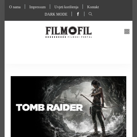
O nama
Impressum
Uvjeti korištenja
Kontakt
DARK MODE