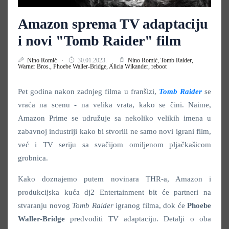
Amazon sprema TV adaptaciju
i novi "Tomb Raider" film
Nino Romić
30.01.2023.
Nino Romić,
Tomb Raider,
Warner Bros.,
Phoebe Waller-Bridge,
Alicia Wikander,
reboot
Pet godina nakon zadnjeg filma u franšizi,
Tomb Raider
se
vraća na scenu - na velika vrata, kako se čini. Naime,
Amazon Prime se udružuje sa nekoliko velikih imena u
zabavnoj industriji kako bi stvorili ne samo novi igrani film,
već i TV seriju sa svačijom omiljenom pljačkašicom
grobnica.
Kako doznajemo putem novinara THR-a, Amazon i
produkcijska kuća dj2 Entertainment bit će partneri na
stvaranju novog
Tomb Raider
igranog filma, dok će
Phoebe
Waller-Bridge
predvoditi TV adaptaciju. Detalji o oba