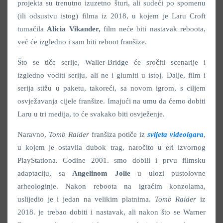
projekta su trenutno izuzetno šturi, ali sudeći po spomenu
(ili odsustvu istog) filma iz 2018, u kojem je Laru Croft
tumačila
Alicia Vikander,
film neće biti nastavak reboota,
već će izgledno i sam biti reboot franšize.
Što se tiče serije, Waller-Bridge će sročiti scenarije i
izgledno voditi seriju, ali ne i glumiti u istoj. Dalje, film i
serija stižu u paketu, takoreći, sa novom igrom, s ciljem
osvježavanja cijele franšize. Imajući na umu da ćemo dobiti
Laru u tri medija, to će svakako biti osvježenje.
Naravno,
Tomb Raider
franšiza potiče iz
svijeta videoigara
,
u kojem je ostavila dubok trag, naročito u eri izvornog
PlayStationa. Godine 2001. smo dobili i prvu filmsku
adaptaciju, sa
Angelinom Jolie
u ulozi pustolovne
arheologinje. Nakon reboota na igraćim konzolama,
uslijedio je i jedan na velikim platnima.
Tomb Raider
iz
2018. je trebao dobiti i nastavak, ali nakon što se Warner