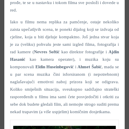
prođe, te se u nastavku i tokom filma sve posloži i dovede u
red.
Iako u filmu nema replika za pamćenje, ostaje nekoliko
zaista upečatljvih scena, te poneki dijalog koji se izdvaja od
cjeline, koja u biti djeluje kompaktno. Još jedna stvar koja
je za (veliku) pohvalu jeste sami izgled filma, fotografija i
rad kamere (
Nevres Softić
kao direktor fotografije i
Ajdin
Hasanić
kao kamera operater), i muzika koju su
komponovali
Eldin Huseinbegović
i
Ahmet Šabić
, mada se
u par scena muzika čini isforsiranom (i nepotrebnom)
naglašavajući emotivni naboj prizora koji se odigrava.
Koliko smiješnih situacija, sveukupno sadržajno strateški
raspoređenih u filmu ima sami ćete posvjedočiti i otkriti za
sebe dok budete gledali film, ali nemojte strogo suditi prema
nekad trapavim (a više uspjelim) komičnim dosjetkama.