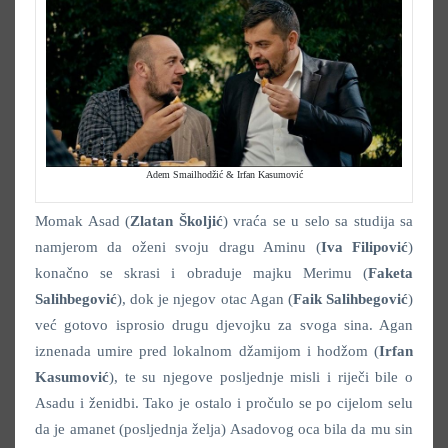
Adem Smailhodžić & Irfan Kasumović
Momak Asad (
Zlatan Školjić
) vraća se u selo sa studija sa
namjerom da oženi svoju dragu Aminu (
Iva Filipović
)
konačno se skrasi i obraduje majku Merimu (
Faketa
Salihbegović
), dok je njegov otac Agan (
Faik Salihbegović
)
već gotovo isprosio drugu djevojku za svoga sina. Agan
iznenada umire pred lokalnom džamijom i hodžom (
Irfan
Kasumović
), te su njegove posljednje misli i riječi bile o
Asadu i ženidbi. Tako je ostalo i pročulo se po cijelom selu
da je amanet (posljednja želja) Asadovog oca bila da mu sin