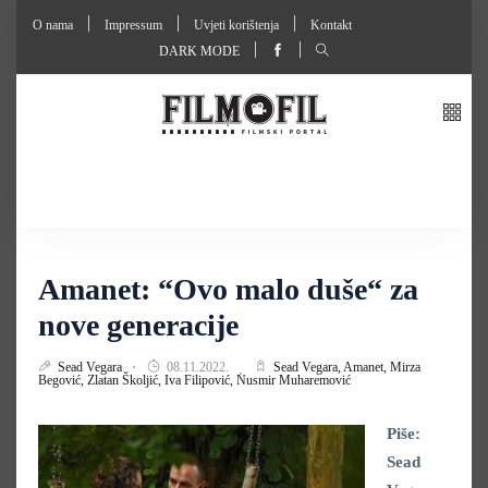
O nama
Impressum
Uvjeti korištenja
Kontakt
DARK MODE
Amanet: “Ovo malo duše“ za
nove generacije
Sead Vegara
08.11.2022.
Sead Vegara,
Amanet,
Mirza
Begović,
Zlatan Školjić,
Iva Filipović,
Nusmir Muharemović
Piše:
Sead