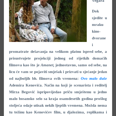
Vegara
Dok
sjedite u
mraku
kino-
dvorane
i
promatrate dešavanja na velikom platnu ispred sebe, a
prisustvujete projekciji jednog od rijetkih domaćih
filmova kao što je
Amanet,
jednostavno, samo od sebe, na
licu će vam se pojaviti smješak i prizvati u sjećanje jedan
od najboljih bh. filmova svih vremena:
Ovo malo duše
Ademira Kenovića. Način na koji je scenarista i reditelj
Mirza Begović ispripovijedao priču smještenu u jedno
malo bosansko selo sa kraja osamdesetih godina prošlog
stoljeća odaje utisak nekih ljepših vremena. Možda nema
tu težinu kao Kenovićev film, u djalozima, replikama i