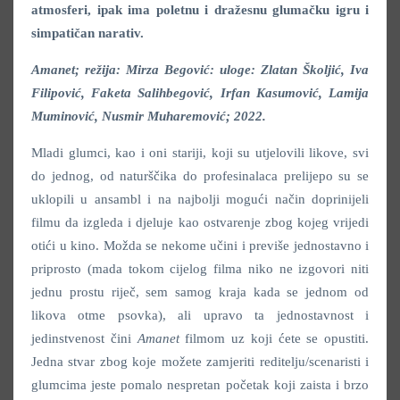
atmosferi, ipak ima poletnu i dražesnu glumačku igru i
simpatičan narativ.
Amanet; režija: Mirza Begović: uloge: Zlatan Školjić, Iva
Filipović,
Faketa Salihbegović, Irfan Kasumović, Lamija
Muminović, Nusmir Muharemović; 2022.
Mladi glumci, kao i oni stariji, koji su utjelovili likove, svi
do jednog, od naturščika do profesinalaca prelijepo su se
uklopili u ansambl i na najbolji mogući način doprinijeli
filmu da izgleda i djeluje kao ostvarenje zbog kojeg vrijedi
otići u kino. Možda se nekome učini i previše jednostavno i
priprosto (mada tokom cijelog filma niko ne izgovori niti
jednu prostu riječ, sem samog kraja kada se jednom od
likova otme psovka), ali upravo ta jednostavnost i
jedinstvenost čini
Amanet
filmom uz koji ćete se opustiti.
Jedna stvar zbog koje možete zamjeriti reditelju/scenaristi i
glumcima jeste pomalo nespretan početak koji zaista i brzo