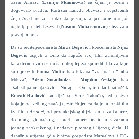
oženi Almasu (
Lamija Muminović
) sa čijim je ocem i
dogovorio svadbu. Rastrzan između obaveza i sopstvenih
želja Asad ne zna kako da postupi, a pri tome mu još
najbolji prijatelj Dževad (
Nusmir Muharemović
) otežava u
pravoj odluci.
Da su reditelj/scenarista
Mirza Begović
i koscenarista
Nijaz
Begović
uspjeli u tome da napuče svoj film zanimljivim
karakterima vidi se i u šarolikoj lepezi sporedih likova koje
su utjelovili
Emina Muftić
kao loklana “vračara“ i “radio
Mileva“,
Adem Smailhodžić
i
Mugdim Avdagić
kao
“šahisti-pametnjakovići“ Nuraga i Omer, te mladi naturščik
Emrah Halilović
kao dječarac Sirće. Također, jedna stvar
koja je od velikog značaja jeste činjenica da je autorski tim
iza filma
Amanet,
od produkcjskog dijela, onih iza kamere,
do onog glumačkog, ispred kamere uspio u stvaranju
jednog zaokruženog i nadasve pitomog i lijepog djela. U
današnje vrijeme gdje kinima gospodare Marvelove i DC-