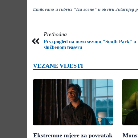
Emitovano u rubrici "Iza scene" u okviru Jutarnje
Prethodna
Prvi pogled na novu sezonu "South Park" u
službenom teaseru
VEZANE VIJESTI
Ekstremne mjere za povratak
Monst