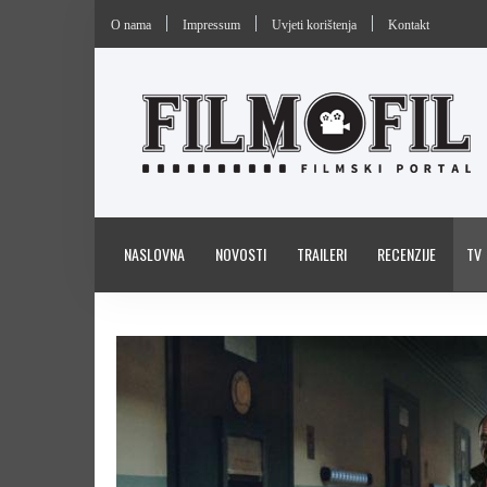
O nama
Impressum
Uvjeti korištenja
Kontakt
NASLOVNA
NOVOSTI
TRAILERI
RECENZIJE
TV