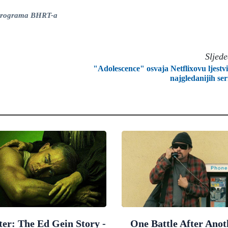
g programa BHRT-a
Sljed
"Adolescence" osvaja Netflixovu ljestv
najgledanijih ser
er: The Ed Gein Story -
One Battle After Anot