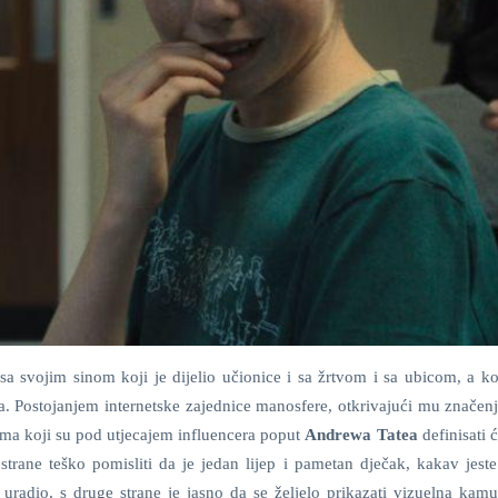
sa svojim sinom koji je dijelio učionice i sa žrtvom i sa ubicom, a ko
 Postojanjem internetske zajednice manosfere, otkrivajući mu značen
ma koji su pod utjecajem influencera poput
Andrewa Tatea
definisati 
strane teško pomisliti da je jedan lijep i pametan dječak, kakav jest
uradio, s druge strane je jasno da se željelo prikazati vizuelna kamuf