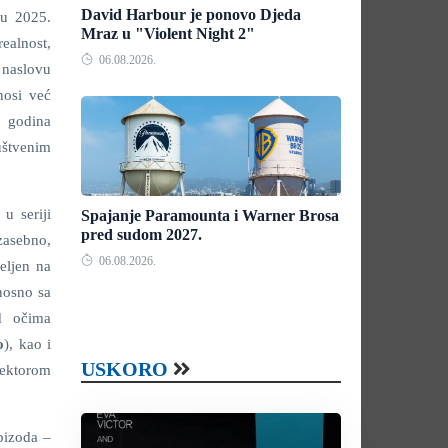
David Harbour je ponovo Djeda
i u 2025.
Mraz u "Violent Night 2"
realnost,
06.08.2026.
 naslovu
nosi već
3 godina
uštvenim
u seriji
Spajanje Paramounta i Warner Brosa
pred sudom 2027.
zasebno,
06.08.2026.
eljen na
dnosno sa
d očima
o
), kao i
USKORO
pektorom
pizoda –