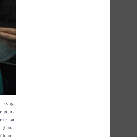
ji svoga
je pojma
će se kao
e glumac
liranost