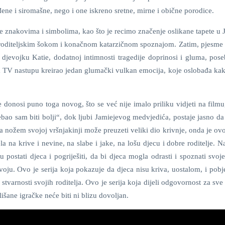
đene i siromašne, nego i one iskreno sretne, mirne i obične porodice.
je znakovima i simbolima, kao što je recimo značenje oslikane tapete u
im roditeljskim šokom i konačnom katarzičnom spoznajom. Zatim, pjesme 
 djevojku Katie, dodatnoj intimnosti tragedije doprinosi i gluma, pos
TV nastupu kreirao jedan glumački vulkan emocija, koje oslobađa kak
 donosi puno toga novog, što se već nije imalo priliku vidjeti na filmu,
ebao sam biti bolji“, dok ljubi Jamiejevog medvjedića, postaje jasno da
da nožem svojoj vršnjakinji može preuzeti veliki dio krivnje, onda je ovo
a na krive i nevine, na slabe i jake, na lošu djecu i dobre roditelje. N
 postati djeca i pogriješiti, da bi djeca mogla odrasti i spoznati svoj
svoju. Ovo je serija koja pokazuje da djeca nisu kriva, uostalom, i pobj
stvarnosti svojih roditelja. Ovo je serija koja dijeli odgovornost za sve
lišane igračke neće biti ni blizu dovoljan.