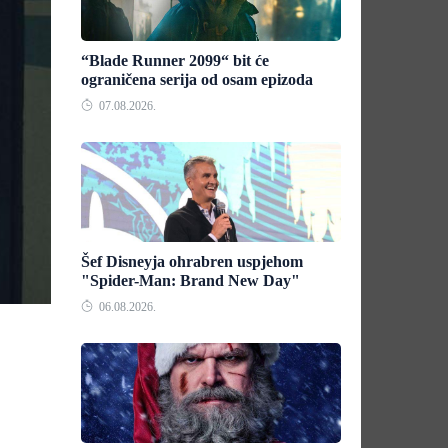
“Blade Runner 2099“ bit će
ograničena serija od osam epizoda
07.08.2026.
Šef Disneyja ohrabren uspjehom
"Spider-Man: Brand New Day"
06.08.2026.