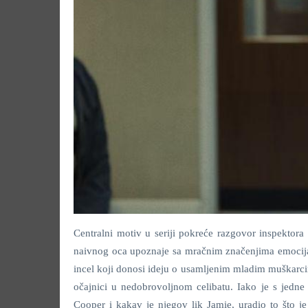
Centralni motiv u seriji pokreće razgovor inspektora 
naivnog oca upoznaje sa mračnim značenjima emocija.
incel koji donosi ideju o usamljenim mladim muškarci
očajnici u nedobrovoljnom celibatu. Iako je s jedne 
Cooper i kakav je njegov lik Jamie, uradio to što je 