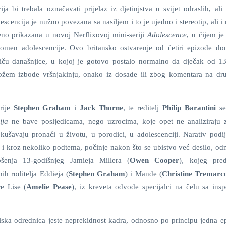
ja bi trebala označavati prijelaz iz djetinjstva u svijet odraslih, al
escencija je nužno povezana sa nasiljem i to je ujedno i stereotip, ali i 
šeno prikazana u novoj Nerflixovoj mini-seriji
Adolescence
, u čijem je
omen adolescencije. Ovo britansko ostvarenje od četiri epizode do
iču današnjice, u kojoj je gotovo postalo normalno da dječak od 1
ožem izbode vršnjakinju, onako iz dosade ili zbog komentara na dr
erije
Stephen Graham
i
Jack Thorne
, te reditelj
Philip Barantini
se 
ija
ne bave posljedicama, nego uzrocima, koje opet ne analiziraju 
kušavaju pronaći u životu, u porodici, u adolescenciji. Narativ podij
la i kroz nekoliko podtema, počinje nakon što se ubistvo već desilo, o
šenja 13-godišnjeg Jamieja Millera (
Owen Cooper
), kojeg pre
ih roditelja Eddieja (
Stephen Graham
) i Mande (
Christine Tremarc
re Lise (
Amelie Pease
), iz kreveta odvode specijalci na čelu sa ins
ska odrednica jeste neprekidnost kadra, odnosno po principu jedna e