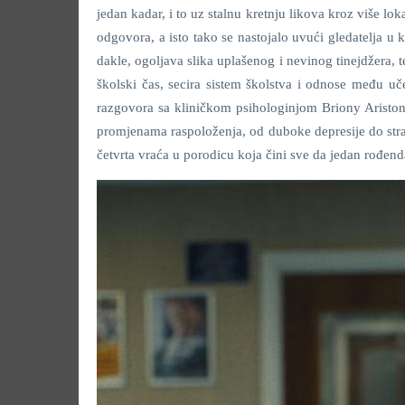
jedan kadar, i to uz stalnu kretnju likova kroz više loka
odgovora, a isto tako se nastojalo uvući gledatelja u 
dakle, ogoljava slika uplašenog i nevinog tinejdžera, 
školski čas, secira sistem školstva i odnose među uče
razgovora sa kliničkom psihologinjom Briony Aristo
promjenama raspoloženja, od duboke depresije do stra
četvrta vraća u porodicu koja čini sve da jedan rođend