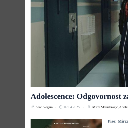
Adolescence: Odgovornost za
Sead Vegara
07.04.2025.
Mirza Skenderagić,
Adole
Piše: Mirz