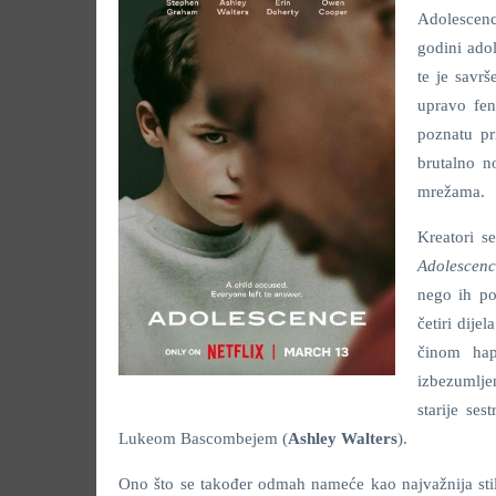
Adolescenci
godini adol
te je savr
upravo fen
poznatu pr
brutalno n
mrežama.
Kreatori s
Adolescenc
nego ih po
četiri dije
činom hap
izbezumljen
starije sest
Lukeom Bascombejem (
Ashley Walters
).
Ono što se također odmah nameće kao najvažnija stil