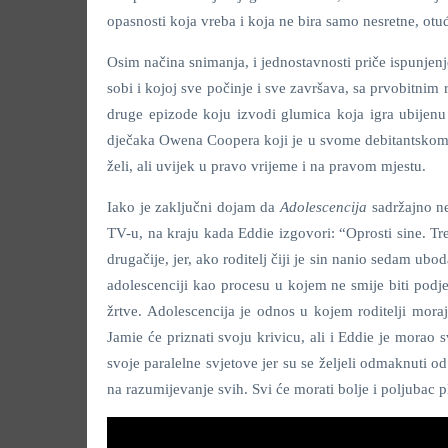
opasnosti koja vreba i koja ne bira samo nesretne, otu
Osim načina snimanja, i jednostavnosti priče ispunjen
sobi i kojoj sve počinje i sve završava, sa prvobitn
druge epizode koju izvodi glumica koja igra ubijenu
dječaka Owena Coopera koji je u svome debitantskom 
želi, ali uvijek u pravo vrijeme i na pravom mjestu.
Iako je zaključni dojam da
Adolescencija
sadržajno ne
TV-u, na kraju kada Eddie izgovori: “Oprosti sine. Tr
drugačije, jer, ako roditelj čiji je sin nanio sedam ubo
adolescenciji kao procesu u kojem ne smije biti podjel
žrtve. Adolescencija je odnos u kojem roditelji moraju
Jamie će priznati svoju krivicu, ali i Eddie je morao 
svoje paralelne svjetove jer su se željeli odmaknuti od 
na razumijevanje svih. Svi će morati bolje i poljubac p