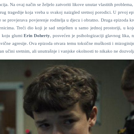
cija. Na ovaj način se željelo zatvoriti likove unutar vlastitih problema, 
krug tragedije koja vreba u svakoj naizgled sretnoj porodici. U prvoj ep
te se provjerava povjerenje roditelja u djecu i obratno. Druga epizoda k
nicima. Treći dio koji je sad smješten u samo jednoj prostoriji, u koj
n koju glumi
Erin Doherty
, posvećen je psihologizaciji glavnog lika, 
vične agresije. Ova epizoda otvara temu toksične muškosti i mizoginije
an učini sretnim, ali unutrašnje i vanjske okolnosti to nikako ne dozvol