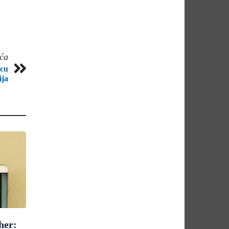
eća
icu
ija
her: