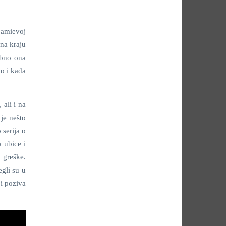
 Jamievoj
na kraju
ebno ona
o i kada
 ali i na
 je nešto
 serija o
a ubice i
e greške.
egli su u
 i poziva