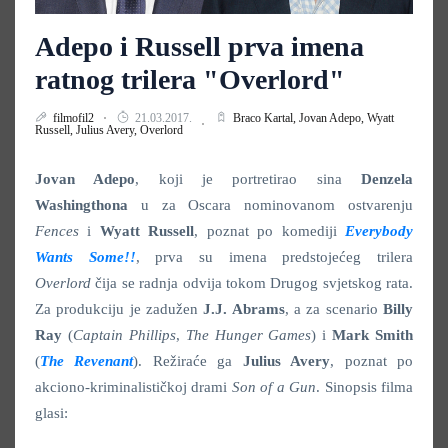
Adepo i Russell prva imena
ratnog trilera "Overlord"
filmofil2
21.03.2017.
Braco Kartal,
Jovan Adepo,
Wyatt
Russell,
Julius Avery,
Overlord
Jovan Adepo
, koji je portretirao sina
Denzela
Washingthona
u za Oscara nominovanom ostvarenju
Fences
i
Wyatt Russell
, poznat po komediji
Everybody
Wants Some!!
, prva su imena predstojećeg trilera
Overlord
čija se radnja odvija tokom Drugog svjetskog rata.
Za produkciju je zadužen
J.J. Abrams
, a za scenario
Billy
Ray
(
Captain Phillips
,
The Hunger Games
) i
Mark Smith
(
The Revenant
). Režiraće ga
Julius Avery
, poznat po
akciono-kriminalističkoj drami
Son of a Gun
. Sinopsis filma
glasi: