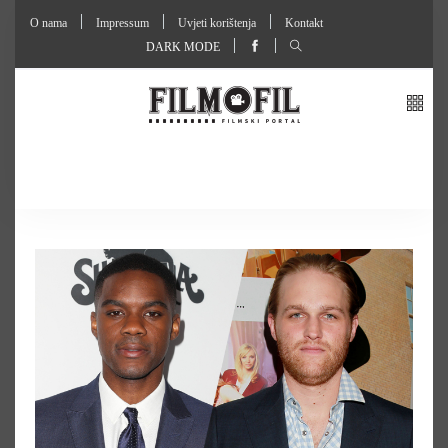
O nama
Impressum
Uvjeti korištenja
Kontakt
DARK MODE