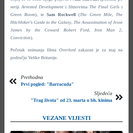
seriji
Arrested Development
i filmovima
The Final Girls
i
Green Room
), te
Sam Rockwell
(
The Green
Mile
,
The
Hitchhiker's Guide to the Galaxy
,
The Assassination of Jesse
James by the Coward Robert
Ford
,
Iron Man 2
,
Conviction
).
Početak snimanja filma
Overlord
zakazan je za maj na
području Velike Britanije.
Prethodna
Prvi pogled: "Barracuda"
Sljedeća
"Trag života" od 23. marta u bh. kinima
VEZANE VIJESTI