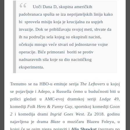
Uoči Dana D, skupina američkih
padobranaca spušta se iza neprijateljskih linija kako
bi sprovela misiju koja je krucijalna za uspjeh
invazije. Dok se približavaju svojoj meti, shvate da
ih na području sela kojeg su okupirali nacisti,
očekuju mnogo veće stvari od jednostavne vojne
operacije. Biće primorani boriti se protiv
nadnaravnih sila koje su dio nacističkog
eksperimenta.
Trenutno se na HBO-u emituje serija
The Leftovers
u kojoj
se pojavljuje i Adepo, a Russella ćemo u budućnosti biti u
prilici gledati u AMC-evoj dramskoj seriji
Lodge 49
,
komediji
Folk Hero & Funny Guy
, sportskoj komediji
Goon
2
i komedija drami
Ingrid Goes West
. Za 2018. godinu
najavljena je drama
Blaze
o muzičaru Blazeu Foleyu, u
kojoj će se osim njega pojaviti i
Alia Shawkat
(poznata po