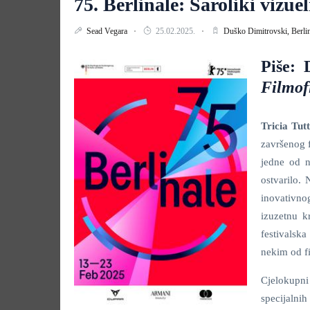
75. Berlinale: Šaroliki vizu
Sead Vegara
25.02.2025.
Duško Dimitrovski,
Berli
Piše: 
Filmof
Tricia Tutt
završenog f
jedne od n
ostvarilo.
inovativno
izuzetnu k
festivalsk
nekim od fi
Cjelokupni
specijalnih