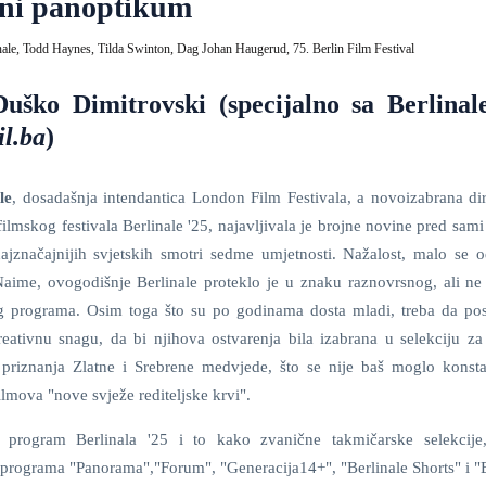
elni panoptikum
nale,
Todd Haynes,
Tilda Swinton,
Dag Johan Haugerud,
75. Berlin Film Festival
Duško Dimitrovski (specijalno sa Berlinal
il.ba
)
le
, dosadašnja intendantica London Film Festivala, a novoizabrana dir
ilmskog festivala Berlinale '25, najavljivala je brojne novine pred sam
ajznačajnijih svjetskih smotri sedme umjetnosti. Nažalost, malo se o
 Naime, ovogodišnje Berlinale proteklo je u znaku raznovrsnog, ali ne 
g programa. Osim toga što su po godinama dosta mladi, treba da pos
reativnu snagu, da bi njihova ostvarenja bila izabrana u selekciju za
a priznanja Zlatne i Srebrene medvjede, što se nije baš moglo konsta
lmova "nove svježe rediteljske krvi".
 program Berlinala '25 i to kako zvanične takmičarske selekcije
 programa "Panorama","Forum", "Generacija14+", "Berlinale Shorts" i "B