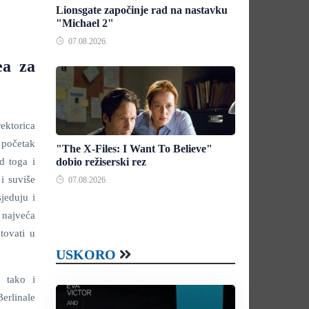
Lionsgate započinje rad na nastavku
"Michael 2"
07.08.2026.
ea za
ektorica
i početak
"The X-Files: I Want To Believe"
d toga i
dobio režiserski rez
i suviše
07.08.2026.
jeduju i
 najveća
tovati u
USKORO
, tako i
erlinale