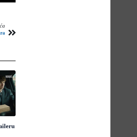
eća
ara
aileru
"