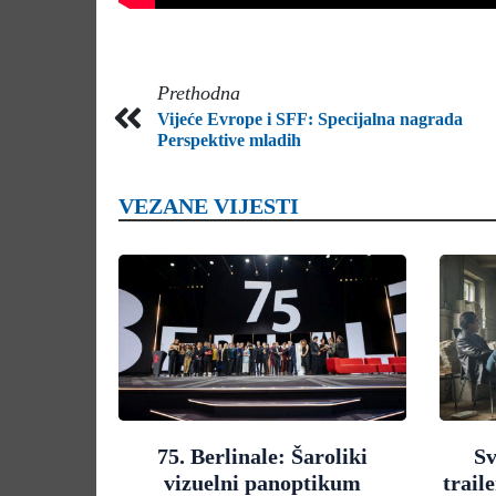
Prethodna
Vijeće Evrope i SFF: Specijalna nagrada
Perspektive mladih
VEZANE VIJESTI
75. Berlinale: Šaroliki
Sv
vizuelni panoptikum
trail