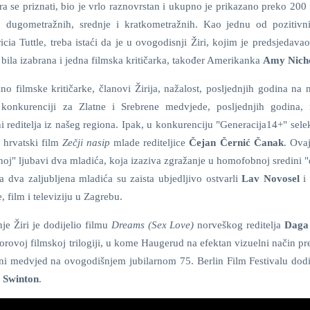
ra se priznati, bio je vrlo raznovrstan i ukupno je prikazano preko 200
 dugometražnih, srednje i kratkometražnih. Kao jednu od pozitivni
icia Tuttle, treba istaći da je u ovogodisnji Žiri, kojim je predsjedava
, bila izabrana i jedna filmska kritičarka, također Amerikanka
Amy Nich
sno filmske kritičarke, članovi Žirija, nažalost, posljednjih godina na
u konkurenciji za Zlatne i Srebrene medvjede, posljednjih godina, 
ni reditelja iz našeg regiona. Ipak, u konkurenciju "Generacija14+" sele
 hrvatski film
Zečji nasip
mlade rediteljice
Čejan Černić Čanak
. Ovaj
jenoj" ljubavi dva mladića, koja izaziva zgražanje u homofobnoj sredini
a dva zaljubljena mladića su zaista ubjedljivo ostvarli
Lav Novosel
 film i televiziju u Zagrebu.
je Žiri je dodijelio filmu
Dreams (Sex Love)
norveškog reditelja
Daga
utorovoj filmskoj trilogiji, u kome Haugerud na efektan vizuelni način pr
tni medvjed na ovogodišnjem jubilarnom 75. Berlin Film Festivalu dodij
i Swinton
.