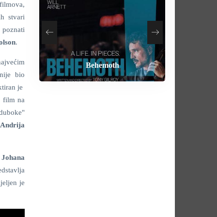
 filmova,
h stvari
o poznati
olson
.
 najvećim
How To Rob A Bank
Heart of the Beast
By Any Means
Behemoth
nije bio
ktiran je
 film na
 "duboke"
i
Andrija
 Johana
edstavlja
eljen je