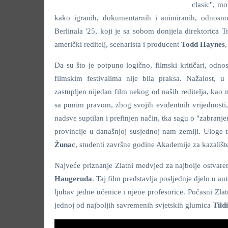
clasic", mo
kako igranih, dokumentarnih i animiranih, odnosno
Berlinala '25, koji je sa sobom donijela direktorica Tr
američki reditelj, scenarista i producent
Todd Haynes
Da su što je potpuno logično, filmski kritičari, odno
filmskim festivalima nije bila praksa. Nažalost, 
zastupljen nijedan film nekog od naših reditelja, kao 
sa punim pravom, zbog svojih evidentnih vrijednosti,
nadsve suptilan i prefinjen način, tka sagu o "zabran
provincije u današnjoj susjednoj nam zemlji. Uloge t
Žunac
, studenti završne godine Akademije za kazalište,
Najveće priznanje Zlatni medvjed za najbolje ostvaren
Haugeruda
. Taj film predstavlja posljednje djelo u a
ljubav jedne učenice i njene profesorice. Počasni Zla
jednoj od najboljih savremenih svjetskih glumica
Tild