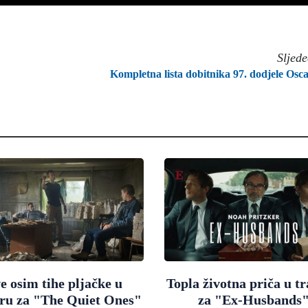
Sljed
Kompletna lista dobitnika 97. dodjele Osc
e osim tihe pljačke u
Topla životna priča u tr
eru za "The Quiet Ones"
za "Ex-Husbands