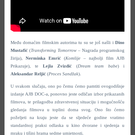
Među domaćim filmskim autorima tu su se još našli i
Dino
Mustafić
(
Transforming Tomorrow –
Nagrada programskog
žirija),
Nerminka Emrić
(
Komšije
– najbolji film AJB
Prikazuje), te
Lejla Zvizdić
(
Dream team babe
) i
Aleksandar Reljić
(
Proces Sandžak
).
U svakom slučaju, ono po čemu ćemo pamtiti ovogodišnje
izdanje AJB DOC-a, ponovno jeste odličan izbor prikazanih
filmova, te prilagodba zdravstvenoj situaciju i mogućnošću
gledanja filmova u toplini doma svog. Ono što ćemo
poželjeti na kraju jeste da se sljedeće godine vratimo
standardnoj praksi odlaska u kino dvorane i sjedenja u
mraku i tišini hrama sedme umjetnosti.