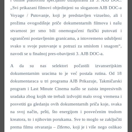
„Svi prikazani filmovi objedinjeni su sloganom AJB DOC-a
Voyage / Putovanje, koji je predstavljen vizuelno, ali i
prožima ovogodišnje priče dokumentarnih filmova i našu
stvarnost jer smo bili onemogućeni fizički putovati i
ograničeni postavljenim granicama, a istovremeno udubljeni
svako u svoje putovanje u potrazi za smislom i snagom“,
navodi se u finalnoj pres-obavijesti 3. AJB DOC-a.
A da su nas selektori počastili izvanserijskim
dokumentarnim uracima to je već postala rutina. Od 18
dokumentaraca u tri programa AJB Prikazuje, Takmičarski
program i Last Minute Cinema našlo se zaista impresivnih
uradaka zbog kojih ste trebali izdvojiti malo svog vremena i
posvetiti ga gledanju ovih dokumentarnih priča koje, svaka
na svoj način, pršti, što energijom i posvećenim trudom
kreatora, to i njihovim porukama. Sve to moglo se zaključiti
prema filmu otvaranja –
Džemo
, koji je i više nego oslikao