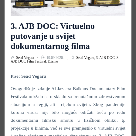
3. AJB DOC: Virtuelno
putovanje u svijet
dokumentarnog filma
Sead Vegara
19.09.2020.
Sead Vegara,
3. AJB DOC,
3.
AJB DOC Film Festival,
Džemo
Piše: Sead Vegara
Ovogodišnje izdanje Al Jazeera Balkans Documentary Film
Festivala održalo se u skladu sa trenutačnom zdravstvenom
situacijom u regiji, ali i cijelom svijetu. Zbog pandemije
korona virusa nije bilo moguće održati treću po redu
dokumentarnu filmsku smotru u fizičkom obliku, tj.
projekcije u kinima, već se sve premjestilo u virtuelni svijet
i online platformu specijalno dizajniranu za 3. AJB DOC.