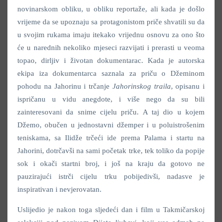
novinarskom obliku, u obliku reportaže, ali kada je došlo
vrijeme da se upoznaju sa protagonistom priče shvatili su da
u svojim rukama imaju itekako vrijednu osnovu za ono što
će u narednih nekoliko mjeseci razvijati i prerasti u veoma
topao, dirljiv i životan dokumentarac. Kada je autorska
ekipa iza dokumentarca saznala za priču o Džeminom
pohodu na Jahorinu i trčanje
Jahorinskog traila
, opisanu i
ispričanu u vidu anegdote, i više nego da su bili
zainteresovani da snime cijelu priču. A taj dio u kojem
Džemo, obučen u jednostavni džemper i u poluistrošenim
teniskama, sa Ilidže trčeći ide prema Palama i startu na
Jahorini, dotrčavši na sami početak trke, tek toliko da popije
sok i okači startni broj, i još na kraju da gotovo ne
pauzirajući istrči cijelu trku pobijedivši, nadasve je
inspirativan i nevjerovatan.
Uslijedio je nakon toga sljedeći dan i film u Takmičarskoj