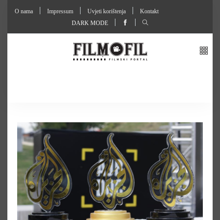
O nama
Impressum
Uvjeti korištenja
Kontakt
DARK MODE