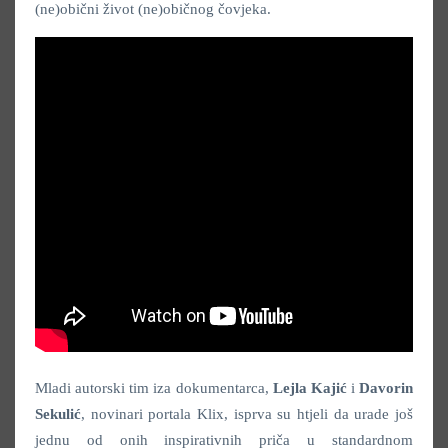
(ne)obični život (ne)običnog čovjeka.
Mladi autorski tim iza dokumentarca,
Lejla Kajić
i
Davorin
Sekulić
, novinari portala Klix, isprva su htjeli da urade još
jednu od onih inspirativnih priča u standardnom