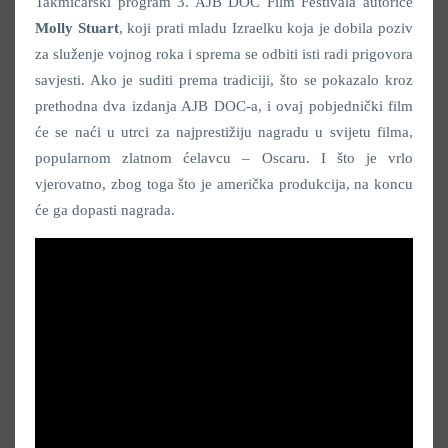
Takmičarski program 3. AJB DOC Film Festivala autorice
Molly
Stuart
, koji prati mladu Izraelku koja je dobila poziv
za služenje vojnog roka i sprema se odbiti isti radi prigovora
savjesti. Ako je suditi prema tradiciji, što se pokazalo kroz
prethodna dva izdanja AJB DOC-a, i ovaj pobjednički film
će se naći u utrci za najprestižiju nagradu u svijetu filma,
popularnom zlatnom ćelavcu – Oscaru. I što je vrlo
vjerovatno, zbog toga što je američka produkcija, na koncu
će ga dopasti nagrada.