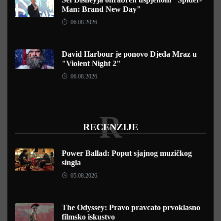
Man: Brand New Day"
06.08.2026.
David Harbour je ponovo Djeda Mraz u
"Violent Night 2"
06.08.2026.
R
RECENZIJE
Power Ballad: Poput sjajnog muzičkog
singla
05.08.2026.
The Odyssey: Pravo pravcato prvoklasno
filmsko iskustvo