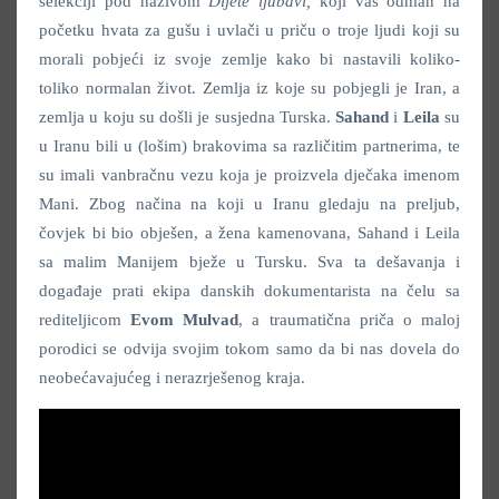
selekciji pod nazivom
Dijete ljubavi,
koji vas odmah na
početku hvata za gušu i uvlači u priču o troje ljudi koji su
morali pobjeći iz svoje zemlje kako bi nastavili koliko-
toliko normalan život. Zemlja iz koje su pobjegli je Iran, a
zemlja u koju su došli je susjedna Turska.
Sahand
i
Leila
su
u Iranu bili u (lošim) brakovima sa različitim partnerima, te
su imali vanbračnu vezu koja je proizvela dječaka imenom
Mani. Zbog načina na koji u Iranu gledaju na preljub,
čovjek bi bio obješen, a žena kamenovana, Sahand i Leila
sa malim Manijem bježe u Tursku. Sva ta dešavanja i
događaje prati ekipa danskih dokumentarista na čelu sa
rediteljicom
Evom Mulvad
, a traumatična priča o maloj
porodici se odvija svojim tokom samo da bi nas dovela do
neobećavajućeg i nerazrješenog kraja.