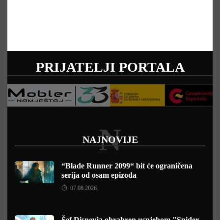
PRIJATELJI PORTALA
N
NAJNOVIJE
“Blade Runner 2099“ bit će ograničena
serija od osam epizoda
07.08.2026.
Šef Disneyja ohrabren uspjehom "Spider-