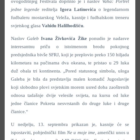
ovogodišnjeg Festivala doprinio je i naslov
Vaha: Portret
jedne legende
reditelja
Igora Latinovića
o legendarnom
fudbaleru mostarskog Veleža, kasnije i fudbalskom treneru
svjetskog glasa
Vahidu Halilhodžiću
.
Naslov
Galeb
Ivana Živkovića Žike
ponudio je nadasve
interesantnu priču o istoimenom brodu pokojnog
predsjednika bivše SFRJ, koji je preplovio preko 150 hiljada
kilometara na pučinama dva okeana, te pristao u 29 luka
duž obala tri kontinenta. „Pored statusnog simbola, uloga
Galeba je bila da predstavlja malen komadić Jugoslavije
koji slobodno plovi svjetskim morem usred doba zaoštrenih
odnosa tadašnje dvije velesile svijeta, na kursu od luke
jedne članice Pokreta nesvrstanih do druge luke i druge
članice.“
U nedjelju, 13. septembra prikazan je, kasnije će se
ispostaviti, pobjednički film
Ne u moje ime,
američki unos u