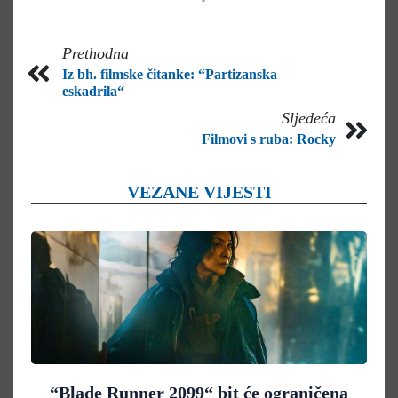
Prethodna
Iz bh. filmske čitanke: “Partizanska
eskadrila“
Sljedeća
Filmovi s ruba: Rocky
VEZANE VIJESTI
“Blade Runner 2099“ bit će ograničena