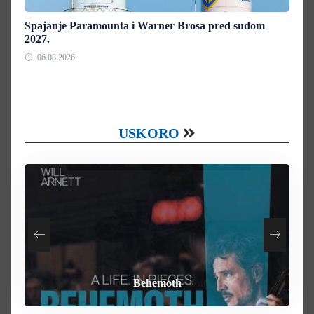
Spajanje Paramounta i Warner Brosa pred sudom
2027.
06.08.2026.
USKORO
How To Rob A Bank
Heart of the Beast
By Any Means
Behemoth