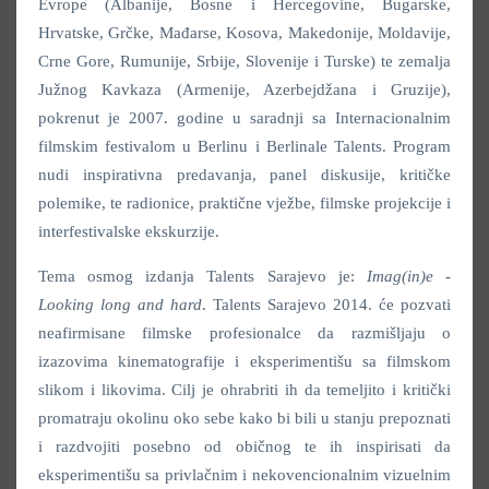
Evrope (Albanije, Bosne i Hercegovine, Bugarske,
Hrvatske, Grčke, Mađarse, Kosova, Makedonije, Moldavije,
Crne Gore, Rumunije, Srbije, Slovenije i Turske) te zemalja
Južnog Kavkaza (Armenije, Azerbejdžana i Gruzije),
pokrenut je 2007. godine u saradnji sa Internacionalnim
filmskim festivalom u Berlinu i Berlinale Talents. Program
nudi inspirativna predavanja, panel diskusije, kritičke
polemike, te radionice, praktične vježbe, filmske projekcije i
interfestivalske ekskurzije.
Tema osmog izdanja Talents Sarajevo je:
Imag(in)e -
Looking long and hard
. Talents Sarajevo 2014. će pozvati
neafirmisane filmske profesionalce da razmišljaju o
izazovima kinematografije i eksperimentišu sa filmskom
slikom i likovima. Cilj je ohrabriti ih da temeljito i kritički
promatraju okolinu oko sebe kako bi bili u stanju prepoznati
i razdvojiti posebno od običnog te ih inspirisati da
eksperimentišu sa privlačnim i nekovencionalnim vizuelnim