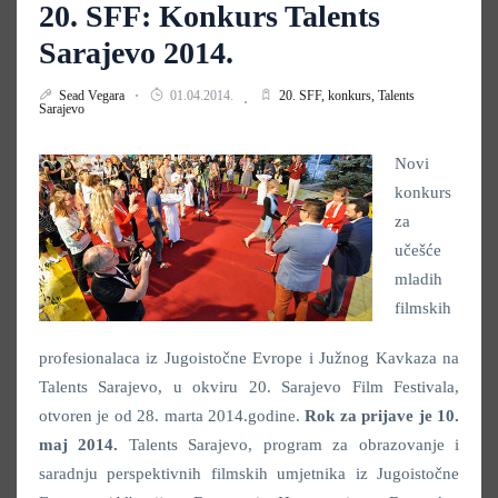
20. SFF: Konkurs Talents
Sarajevo 2014.
Sead Vegara
01.04.2014.
20. SFF,
konkurs,
Talents
Sarajevo
Novi
konkurs
za
učešće
mladih
filmskih
profesionalaca iz Jugoistočne Evrope i Južnog Kavkaza na
Talents Sarajevo, u okviru 20. Sarajevo Film Festivala,
otvoren je od 28. marta 2014.godine.
Rok za prijave je 10.
maj 2014.
Talents Sarajevo, program za obrazovanje i
saradnju perspektivnih filmskih umjetnika iz Jugoistočne