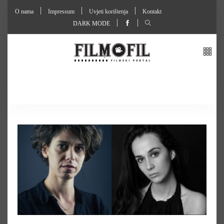
O nama
Impressum
Uvjeti korištenja
Kontakt
DARK MODE