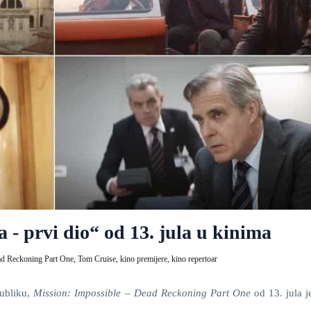
 prvi dio“ od 13. jula u kinima
ad Reckoning Part One,
Tom Cruise,
kino premijere,
kino repertoar
publiku,
Mission: Impossible – Dead Reckoning Part One
od 13. jula j