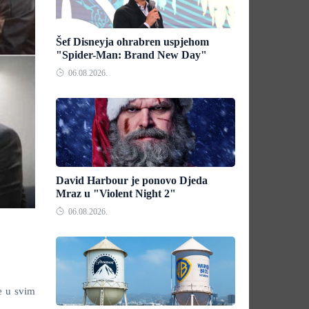
Šef Disneyja ohrabren uspjehom
"Spider-Man: Brand New Day"
06.08.2026.
David Harbour je ponovo Djeda
Mraz u "Violent Night 2"
06.08.2026.
e u svim