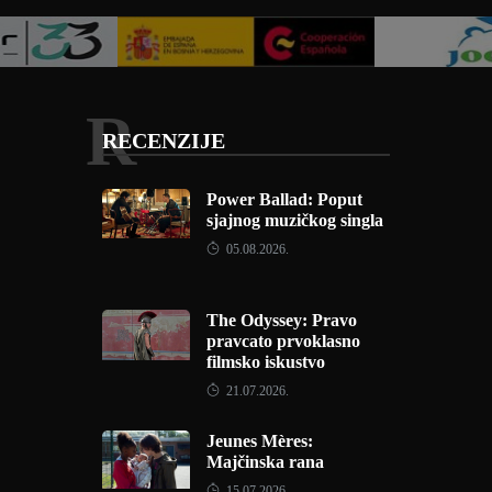
R
RECENZIJE
Power Ballad: Poput
sjajnog muzičkog singla
05.08.2026.
The Odyssey: Pravo
pravcato prvoklasno
filmsko iskustvo
21.07.2026.
Jeunes Mères:
Majčinska rana
15.07.2026.