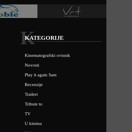
K
KATEGORIJE
Kinematografski ovisnik
Novosti
Play it again Sam
Recenzije
Traileri
Tribute to
TV
U kinima