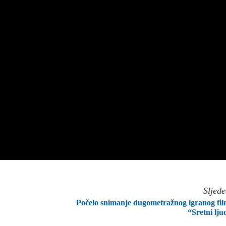
Sljed
Počelo snimanje dugometražnog igranog fi
“Sretni lju