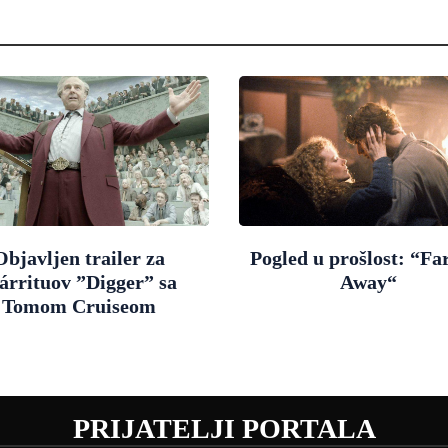
Objavljen trailer za
Pogled u prošlost: “Fa
árrituov ”Digger” sa
Away“
Tomom Cruiseom
PRIJATELJI PORTALA