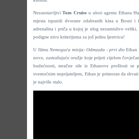
kinima.
Nezaustavljivi
Tom Cruise
u ulozi agenta Ethana Hu
mjesta ispunili dvorane odabranih kina u Bosni i 
adrenalina i priča u kojoj je ulog nezamislivo veliki,
podigne nivo kriterijuma za još jednu ljestvicu!
U filmu
Nemoguća misija: Odmazda - prvi dio
Ethan H
novo, zastrašujuće oružje koje prijeti cijelom čovječa
budućnosti, mračne sile iz Ethanove prošlosti se p
svemoćnim neprijateljem, Ethan je primoran da shvati 
je najviše stalo.