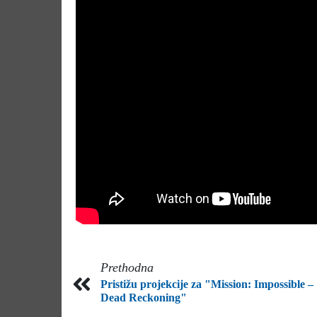
Prethodna
Pristižu projekcije za "Mission: Impossible –
Dead Reckoning"