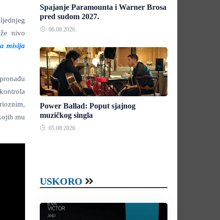
Spajanje Paramounta i Warner Brosa
pred sudom 2027.
ljednjeg
06.08.2026.
iže nivo
 misija
 pronađu
 kontrola
rioznim,
Power Ballad: Poput sjajnog
muzičkog singla
 kojih mu
05.08.2026.
USKORO