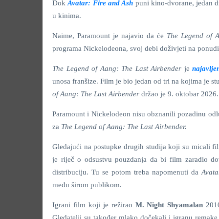
Dok
Avatar: Fire and Ash
puni kino-dvorane, jedan dr
u kinima.
Naime, Paramount je najavio da će
The Legend of A
programa Nickelodeona, svoj debi doživjeti na ponudi
The Legend of Aang: The Last Airbender
je
najavlje
unosa franšize. Film je bio jedan od tri na kojima je stu
of Aang: The Last Airbender
držao je 9. oktobar 2026
Paramount i Nickelodeon nisu obznanili pozadinu odlu
za
The Legend of Aang: The Last Airbender.
Gledajući na postupke drugih studija koji su micali fi
je riječ o odsustvu pouzdanja da bi film zaradio d
distribuciju. Tu se potom treba napomenuti da
Avata
među širom publikom.
Igrani film koji je režirao
M. Night Shyamalan
2010.
Gledatelji su također mlako dočekali i igranu remake