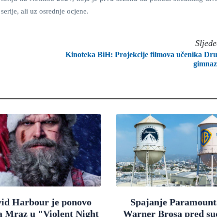
rije, ali uz osrednje ocjene.
Sljed
Kinoteka BiH: Projekcije filmova učenika Dr
gimnaz
id Harbour je ponovo
Spajanje Paramount
a Mraz u "Violent Night
Warner Brosa pred s