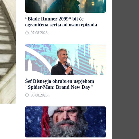
“Blade Runner 2099“ bit će
ograničena serija od osam epizoda
07.08.2026.
Šef Disneyja ohrabren uspjehom
"Spider-Man: Brand New Day"
06.08.2026.