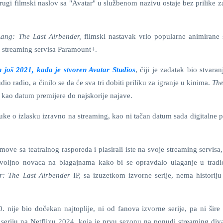
ugi filmski naslov sa "Avatar" u službenom nazivu ostaje bez prilike z
ang: The Last Airbender,
filmski nastavak vrlo popularne animirane s
 streaming servisa Paramount+.
n još 2021, kada je stvoren Avatar Studios
, čiji je zadatak bio stvara
dio radio, a činilo se da će sva tri dobiti priliku za igranje u kinima.
The
. kao datum premijere do najskorije najave.
ke o izlasku izravno na streaming, kao ni tačan datum sada digitalne p
lmove sa teatralnog rasporeda i plasirali iste na svoje streaming servi
ovoljno novaca na blagajnama kako bi se opravdalo ulaganje u tradi
r: The Last Airbender
IP, sa izuzetkom izvorne serije, nema historiju
 nije bio dočekan najtoplije, ni od fanova izvorne serije, pa ni šire 
 seriju na Netflixu 2024, koja je prvu sezonu na ponudi streaming diva