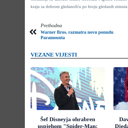
kraju sa dobrom gledanošću po broju gledanih minuta se
Prethodna
Warner Bros. razmatra novu ponudu
Paramounta
VEZANE VIJESTI
Šef Disneyja ohrabren
Dav
uspjehom "Spider-Man:
Djed