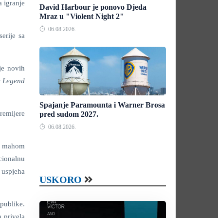
a igranje
David Harbour je ponovo Djeda
Mraz u "Violent Night 2"
06.08.2026.
erije sa
nje novih
 Legend
Spajanje Paramounta i Warner Brosa
remijere
pred sudom 2027.
06.08.2026.
sa, mahom
cionalnu
 uspjeha
USKORO
publike.
 privela