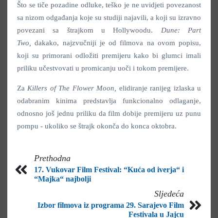
Što se tiče pozadine odluke, teško je ne uvidjeti povezanost
sa nizom odgađanja koje su studiji najavili, a koji su izravno
povezani sa štrajkom u Hollywoodu.
Dune: Part
Two,
dakako, najzvučniji je od filmova na ovom popisu,
koji su primorani odložiti premijeru kako bi glumci imali
priliku učestvovati u promicanju uoči i tokom premijere.
Za
Killers of The Flower Moon,
elidiranje ranijeg izlaska u
odabranim kinima predstavlja funkcionalno odlaganje,
odnosno još jednu priliku da film dobije premijeru uz punu
pompu - ukoliko se štrajk okonča do konca oktobra.
Prethodna
17. Vukovar Film Festival: “Kuća od iverja“ i
“Majka“ najbolji
Sljedeća
Izbor filmova iz programa 29. Sarajevo Film
Festivala u Jajcu