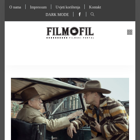
O nama
Impressum
Uvjeti korištenja
Kontakt
DARK MODE