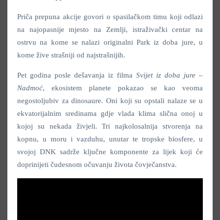
Priča prepuna akcije govori o spasilačkom timu koji odlazi
na najopasnije mjesto na Zemlji, istraživački centar na
ostrvu na kome se nalazi originalni Park iz doba jure, u
kome žive strašniji od najstrašnijih.
Pet godina posle dešavanja iz filma
Svijet iz doba jure
–
Nadmoć
, ekosistem planete pokazao se kao veoma
negostoljubiv za dinosaure. Oni koji su opstali nalaze se u
ekvatorijalnim sredinama gdje vlada klima slična onoj u
kojoj su nekada živjeli. Tri najkolosalnija stvorenja na
kopnu, u moru i vazduhu, unutar te tropske biosfere, u
svojoj DNK sadrže ključne komponente za lijek koji će
doprinijeti čudesnom očuvanju života čovječanstva.