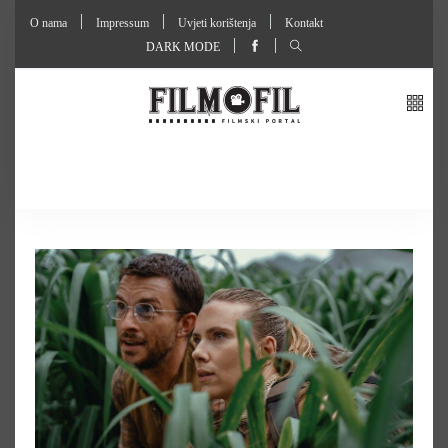
O nama
Impressum
Uvjeti korištenja
Kontakt
DARK MODE