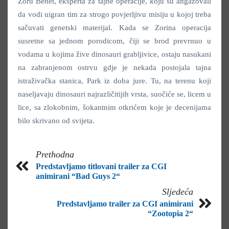
Zoru Benet, eksperta za tajne operacije, koju su angažovali
da vodi uigran tim za strogo povjerljivu misiju u kojoj treba
sačuvati genetski materijal. Kada se Zorina operacija
susretne sa jednom porodicom, čiji se brod prevrnuo u
vodama u kojima žive dinosauri grabljivice, ostaju nasukani
na zabranjenom ostrvu gdje je nekada postojala tajna
istraživačka stanica, Park iz doba jure. Tu, na terenu koji
naseljavaju dinosauri najrazličitijih vrsta, suočiće se, licem u
lice, sa zlokobnim, šokantnim otkrićem koje je decenijama
bilo skrivano od svijeta.
Prethodna
Predstavljamo titlovani trailer za CGI
animirani “Bad Guys 2“
Sljedeća
Predstavljamo trailer za CGI animirani
“Zootopia 2“