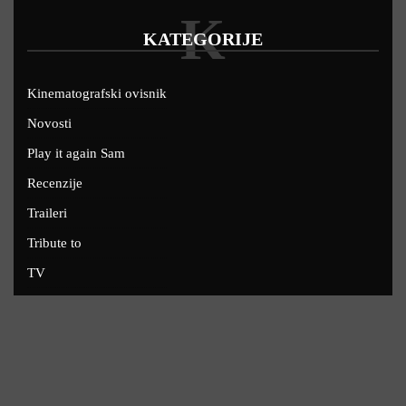
K
KATEGORIJE
Kinematografski ovisnik
Novosti
Play it again Sam
Recenzije
Traileri
Tribute to
TV
U kinima
Uskoro
Copyright © 2022 - Filmofil