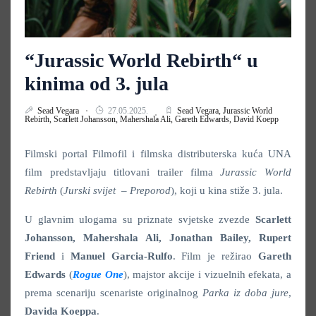
“Jurassic World Rebirth“ u
kinima od 3. jula
Sead Vegara
27.05.2025.
Sead Vegara,
Jurassic World
Rebirth,
Scarlett Johansson,
Mahershala Ali,
Gareth Edwards,
David Koepp
Filmski portal Filmofil i filmska distributerska kuća UNA
film predstavljaju titlovani trailer filma
Jurassic World
Rebirth
(
Jurski svijet – Preporod
), koji u kina stiže 3. jula.
U glavnim ulogama su priznate svjetske zvezde
Scarlett
Johansson, Mahershala Ali,
Jonathan Bailey, Rupert
Friend
i
Manuel Garcia-Rulfo
. Film je režirao
Gareth
Edwards
(
Rogue One
), majstor akcije i vizuelnih efekata, a
prema scenariju scenariste originalnog
Parka iz doba jure
,
Davida Koeppa
.