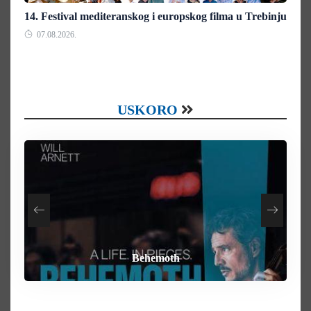
14. Festival mediteranskog i europskog filma u Trebinju
07.08.2026.
USKORO
How To Rob A Bank
Heart of the Beast
By Any Means
Behemoth