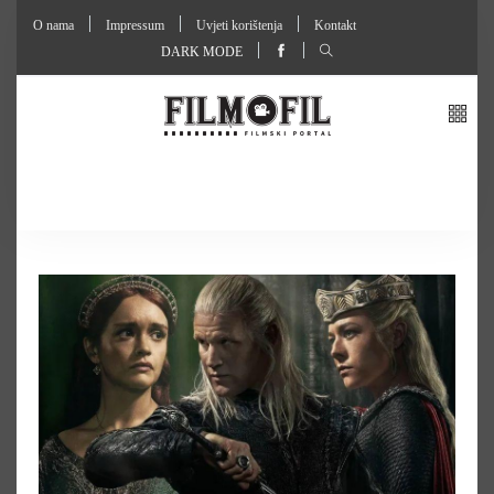
O nama
Impressum
Uvjeti korištenja
Kontakt
DARK MODE