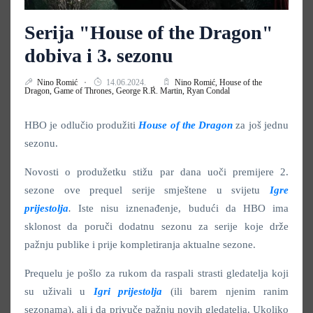
Serija "House of the Dragon"
dobiva i 3. sezonu
Nino Romić
14.06.2024.
Nino Romić,
House of the
Dragon,
Game of Thrones,
George R.R. Martin,
Ryan Condal
HBO je odlučio produžiti
House of the Dragon
za još jednu
sezonu.
Novosti o produžetku stižu par dana uoči premijere 2.
sezone ove prequel serije smještene u svijetu
Igre
prijestolja
.
Iste nisu iznenađenje, budući da HBO ima
sklonost da poruči dodatnu sezonu za serije koje drže
pažnju publike i prije kompletiranja aktualne sezone.
Prequelu je pošlo za rukom da raspali strasti gledatelja koji
su uživali u
Igri prijestolja
(ili barem njenim ranim
sezonama), ali i da privuče pažnju novih gledatelja. Ukoliko