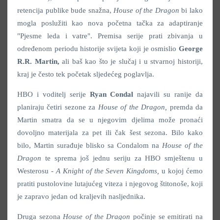
retencija publike bude snažna,
House of the Dragon
bi lako
mogla poslužiti kao nova početna tačka za adaptiranje
"Pjesme leda i vatre". Premisa serije prati zbivanja u
određenom periodu historije svijeta koji je osmislio
George
R.R. Martin,
ali baš kao što je slučaj i u stvarnoj historiji,
kraj je često tek početak sljedećeg poglavlja.
HBO i voditelj serije
Ryan Condal
najavili su ranije da
planiraju četiri sezone za
House of the Dragon,
premda da
Martin smatra da se u njegovim djelima može pronaći
dovoljno materijala za pet ili čak šest sezona. Bilo kako
bilo, Martin surađuje blisko sa Condalom na
House of the
Dragon
te sprema još jednu seriju za HBO smještenu u
Westerosu -
A Knight of the Seven Kingdoms,
u kojoj ćemo
pratiti pustolovine lutajućeg viteza i njegovog štitonoše, koji
je zapravo jedan od kraljevih nasljednika.
Druga sezona
House of the Dragon
počinje se emitirati na