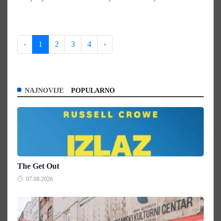
‹
1
2
3
4
›
NAJNOVIJE
POPULARNO
The Get Out
07.08.2026.