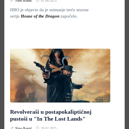
Nino Romić
01.04.2025.
HBO je objavio da je snimanje treće sezone
serije
House of the Dragon
započelo.
Revolveraši u postapokaliptičnoj
pustoši u "In The Lost Lands"
Nino Romić
20.02.2025.