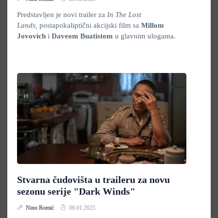
Predstavljen je novi trailer za
In
The Lost
Lands,
postapokaliptični akcijski film sa
Millom
Jovovich
i
Daveom Buatistom
u glavnim ulogama.
Stvarna čudovišta u traileru za novu
sezonu serije "Dark Winds"
Nino Romić
06.01.2025.