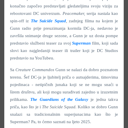
konačno započeo predstavljati gledateljima svoju viziju za
rebootovani DC univerzum.
Peacemaker,
serija nastala kao
spin-off iz
The Suicide Squad
,
zadnjeg filma na kojem je
Gunn radio prije preuzimanja kormila DC-ja, nedavno je
završila snimanje druge sezone, a Gunn je uz dosta pompe
predstavio službeni teaser za svoj
Superman
film, koji sada
slovi kao najgledaniji teaser ili trailer koji je DC Studios
predstavio na YouTubeu.
Sa
Creature Commandos
Gunn se nalazi da dobro poznatom
terenu. Šef DC-ja je ljubitelj priča o autsajderima, timovima
pojedinaca - netipičnih junaka koji se ne mogu snaći u
širem društvu, ali koji mogu surađivati zajedno u izuzetnim
prilikama.
The Guardians of the Galaxy
je jedna takva
priča, kao što je i
The Suicide Squad.
Koliko se dobro Gunn
snalazi sa tradicionalnim superjunacima kao što je
Superman? Pa, to ćemo saznati na ljeto 2025.