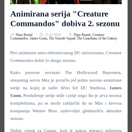
Animirana serija "Creature
Commandos" dobiva 2. sezonu
Nino Romić
25.12.2024.
Nino Romić,
Creature
Commandos,
James Gunn,
The Suicide Squad,
The Guardians of the Galaxy
Prvi animirani unos rebootovanog DC univerzuma,
Creature
Commandos
dobit će drugu sezonu.
Kako prenose novinari The Hollywood Reportera,
streaming servis Max je poručio još jednu sezonu animirane
serije na kojoj je radio lično šef DC Studiosa,
James
Gunn.
Produženje serije stiže i prije nego što je prva sezona
kompletirana, pa se može zaključiti da su Max i krovna
kompanija Warner Bros. zadovoljni gledanošću aktualne
sezone.
Dobre vijesti za Gunna, koji je nakon mjeseci priprema