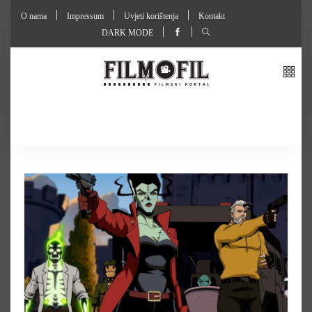
O nama
Impressum
Uvjeti korištenja
Kontakt
DARK MODE