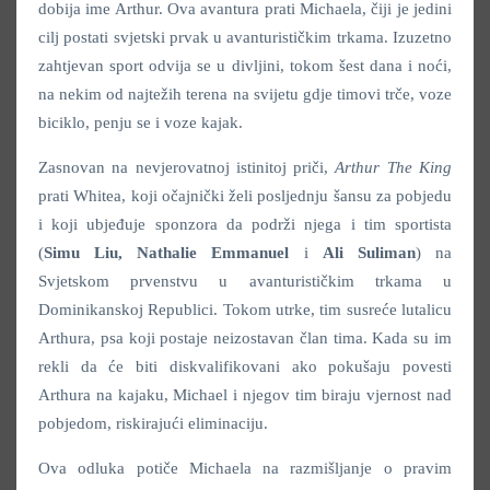
dobija ime Arthur. Ova avantura prati Michaela, čiji je jedini
cilj postati svjetski prvak u avanturističkim trkama. Izuzetno
zahtjevan sport odvija se u divljini, tokom šest dana i noći,
na nekim od najtežih terena na svijetu gdje timovi trče, voze
biciklo, penju se i voze kajak.
Zasnovan na nevjerovatnoj istinitoj priči,
Arthur The King
prati Whitea, koji očajnički želi posljednju šansu za pobjedu
i koji ubjeđuje sponzora da podrži njega i tim sportista
(
Simu Liu, Nathalie Emmanuel
i
Ali Suliman
) na
Svjetskom prvenstvu u avanturističkim trkama u
Dominikanskoj Republici. Tokom utrke, tim susreće lutalicu
Arthura, psa koji postaje neizostavan član tima. Kada su im
rekli da će biti diskvalifikovani ako pokušaju povesti
Arthura na kajaku, Michael i njegov tim biraju vjernost nad
pobjedom, riskirajući eliminaciju.
Ova odluka potiče Michaela na razmišljanje o pravim