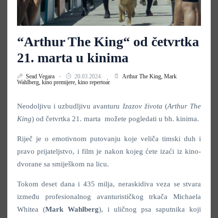
“Arthur The King“ od četvrtka
21. marta u kinima
Sead Vegara
20.03.2024.
Arthur The King,
Mark
Wahlberg,
kino premijere,
kino repertoar
Neodoljivu i uzbudljivu avanturu
Izazov života
(
Arthur The
King
)
od četvrtka 21. marta možete pogledati u bh. kinima.
Riječ je o
emotivnom putovanju koje veliča timski duh i
pravo prijateljstvo, i film je nakon kojeg ćete izaći iz kino-
dvorane sa smiješkom na licu.
Tokom deset dana i 435 milja, neraskidiva veza se stvara
između profesionalnog avanturističkog trkača Michaela
Whitea (
Mark Wahlberg
), i uličnog psa saputnika koji