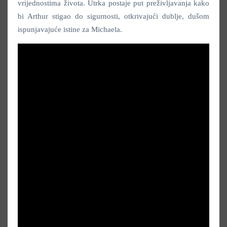
vrijednostima života. Utrka postaje put preživljavanja kako
bi Arthur stigao do sigurnosti, otkrivajući dublje, dušom
ispunjavajuće istine za Michaela.