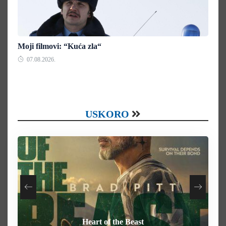
Moji filmovi: “Kuća zla“
07.08.2026.
USKORO
Your Mother Your Mother Your Mother
How To Rob A Bank
Heart of the Beast
Behemoth