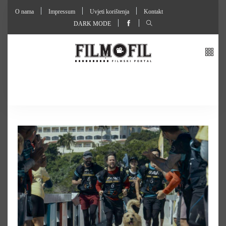
O nama
Impressum
Uvjeti korištenja
Kontakt
DARK MODE