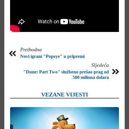
Prethodna
Novi igrani "Popeye" u pripremi
Sljedeća
"Dune: Part Two" službeno prešao prag od
500 miliona dolara
VEZANE VIJESTI