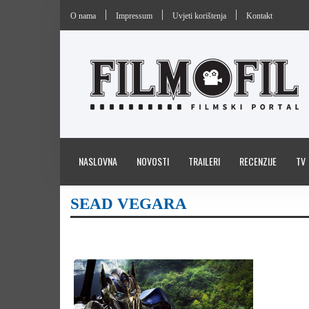
O nama
Impressum
Uvjeti korištenja
Kontakt
NASLOVNA
NOVOSTI
TRAILERI
RECENZIJE
TV
SEAD VEGARA