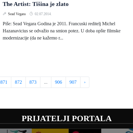
The Artist: Tišina je zlato
Sead Vegara
02.07.2014.
Piše: Sead Vegara Godina je 2011. Francuski reditelj Michel
Hazanavicius se odvažio na smion potez. U doba opšte filmske
modernizacije (da ne kažemo r...
871
872
873
...
906
907
›
PRIJATELJI PORTALA