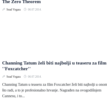
The Zero Theorem
Sead Vegara
06.07.2014.
Channing Tatum želi biti najbolji u teaseru za film
''Foxcatcher''
Sead Vegara
06.07.2014.
Channing Tatum u teaseru za film Foxcatcher želi biti najbolji u ono
što radi, a to je profesionalno hrvanje. Nagrađen na ovogodišnjem
Cannesu, i to...