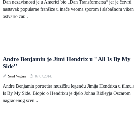
Dan nezavisnosti je u Americi bio „Dan Transformersa“ jer je četvrti
nastavak popularne franšize u inače veoma sporom i slabašnom vike
ostvario zar...
Andre Benjamin je Jimi Hendrix u ''All Is By My
Side''
Sead Vegara
07.07.2014.
Andre Benjamin portretira muzičku legendu Jimija Hendrixa u filmu 
Is By My Side. Biopic o Hendrixu je djelo Johna Ridleyja Oscarom
nagrađenog scen...