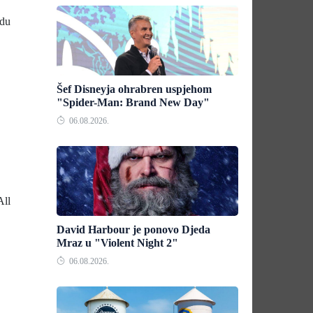
ndu
Šef Disneyja ohrabren uspjehom
"Spider-Man: Brand New Day"
06.08.2026.
All
David Harbour je ponovo Djeda
Mraz u "Violent Night 2"
06.08.2026.