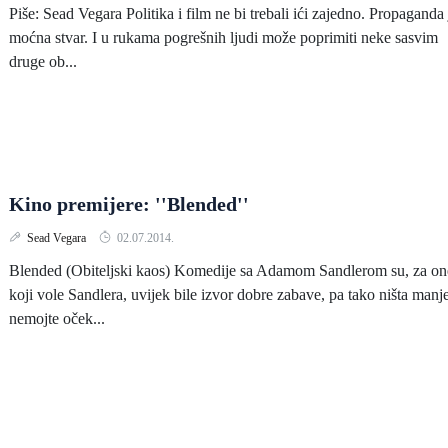
Piše: Sead Vegara Politika i film ne bi trebali ići zajedno. Propaganda 
moćna stvar. I u rukama pogrešnih ljudi može poprimiti neke sasvim
druge ob...
Kino premijere: ''Blended''
Sead Vegara
02.07.2014.
Blended (Obiteljski kaos) Komedije sa Adamom Sandlerom su, za on
koji vole Sandlera, uvijek bile izvor dobre zabave, pa tako ništa manj
nemojte oček...