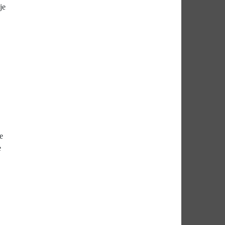
je
e
e