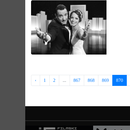
‹
1
2
...
867
868
869
870