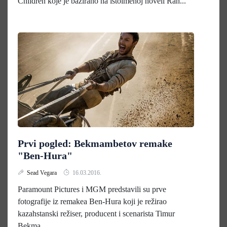
Children koje je bazirano na istoimenoj noveli Ran...
Prvi pogled: Bekmambetov remake
"Ben-Hura"
Sead Vegara
16.03.2016.
Paramount Pictures i MGM predstavili su prve
fotografije iz remakea Ben-Hura koji je režirao
kazahstanski režiser, producent i scenarista Timur
Bekma...