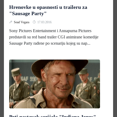
Hrenovke u opasnosti u traileru za
"Sausage Party"
Sead Vegara
17.03.2016.
Sony Pictures Entertainment i Annapurna Pictures
predstavili su red band trailer CGI animirane komedije
Sausage Party rađene po scenariju kojeg su nap...
Peti nastavak serijala "Indiana Jones"