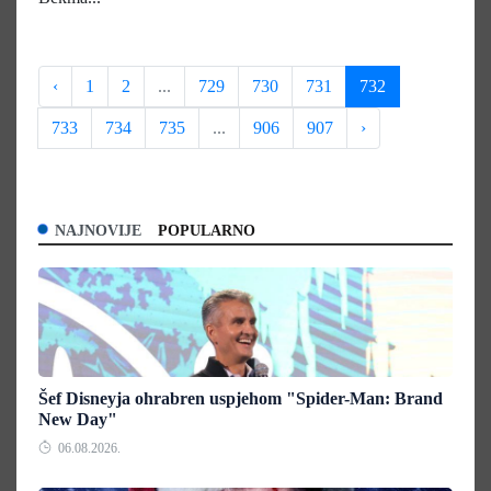
‹
1
2
...
729
730
731
732
733
734
735
...
906
907
›
NAJNOVIJE
POPULARNO
Šef Disneyja ohrabren uspjehom "Spider-Man: Brand
New Day"
06.08.2026.