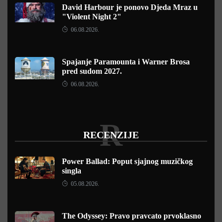
David Harbour je ponovo Djeda Mraz u
"Violent Night 2"
06.08.2026.
Spajanje Paramounta i Warner Brosa
pred sudom 2027.
06.08.2026.
R
RECENZIJE
Power Ballad: Poput sjajnog muzičkog
singla
05.08.2026.
The Odyssey: Pravo pravcato prvoklasno