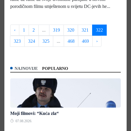
porodičnom filmu smještenom u svijetu DC-jevih he...
‹
1
2
...
319
320
321
322
323
324
325
...
468
469
›
NAJNOVIJE
POPULARNO
Moji filmovi: “Kuća zla“
07.08.2026.