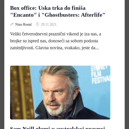
Box office: Uska trka do finiša
"Encanto" i "Ghostbusters: Afterlife"
Nino Romić
29.11.2021.
Veliki četverodnevni praznični vikend je iza nas, a
brojke su ispred nas, donoseći sa sobom podosta
zanimljivosti. Glavna novina, svakako, jeste da...
Sam Neill glumi u australskoj pravnoj