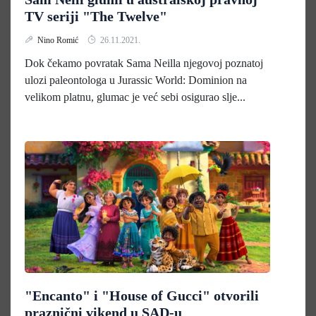
TV seriji "The Twelve"
Nino Romić
26.11.2021.
Dok čekamo povratak Sama Neilla njegovoj poznatoj
ulozi paleontologa u Jurassic World: Dominion na
velikom platnu, glumac je već sebi osigurao slje...
"Encanto" i "House of Gucci" otvorili
praznični vikend u SAD-u