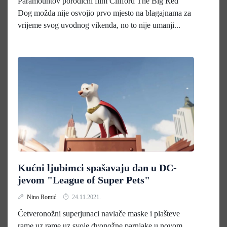
Paramountov porodični film Clifford The Big Red
Dog možda nije osvojio prvo mjesto na blagajnama za
vrijeme svog uvodnog vikenda, no to nije umanji...
Kućni ljubimci spašavaju dan u DC-
jevom "League of Super Pets"
Nino Romić
24.11.2021.
Četveronožni superjunaci navlače maske i plašteve
rame uz rame uz svoje dvonožne parnjake u novom