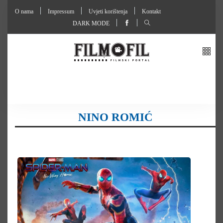
O nama
Impressum
Uvjeti korištenja
Kontakt
DARK MODE
NINO ROMIĆ