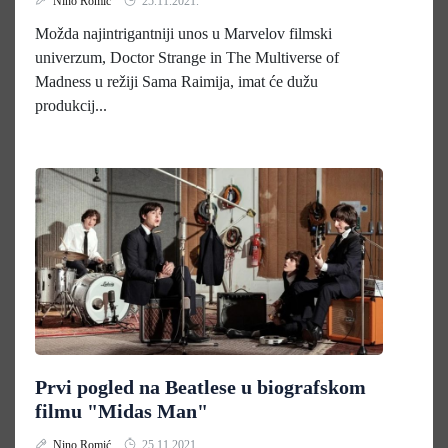
Nino Romić
25.11.2021.
Možda najintrigantniji unos u Marvelov filmski
univerzum, Doctor Strange in The Multiverse of
Madness u režiji Sama Raimija, imat će dužu
produkcij...
Prvi pogled na Beatlese u biografskom
filmu "Midas Man"
Nino Romić
25.11.2021.