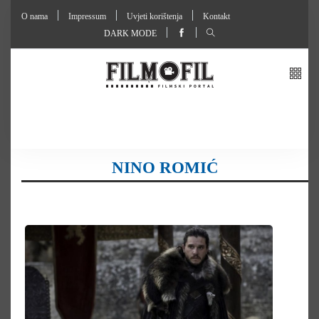
O nama
Impressum
Uvjeti korištenja
Kontakt
DARK MODE
NINO ROMIĆ