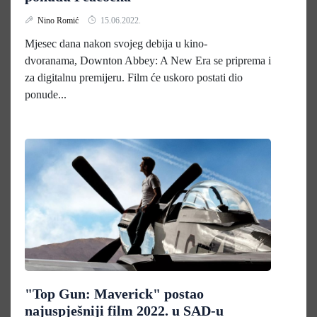
Nino Romić
15.06.2022.
Mjesec dana nakon svojeg debija u kino-
dvoranama, Downton Abbey: A New Era se priprema i
za digitalnu premijeru. Film će uskoro postati dio
ponude...
"Top Gun: Maverick" postao
najuspješniji film 2022. u SAD-u