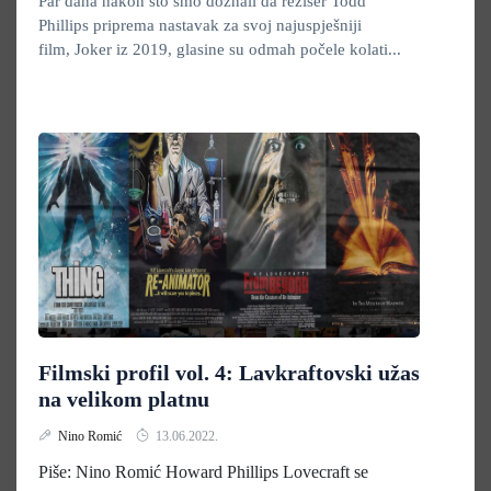
Par dana nakon što smo doznali da režiser Todd
Phillips priprema nastavak za svoj najuspješniji
film, Joker iz 2019, glasine su odmah počele kolati...
Filmski profil vol. 4: Lavkraftovski užas
na velikom platnu
Nino Romić
13.06.2022.
Piše: Nino Romić Howard Phillips Lovecraft se