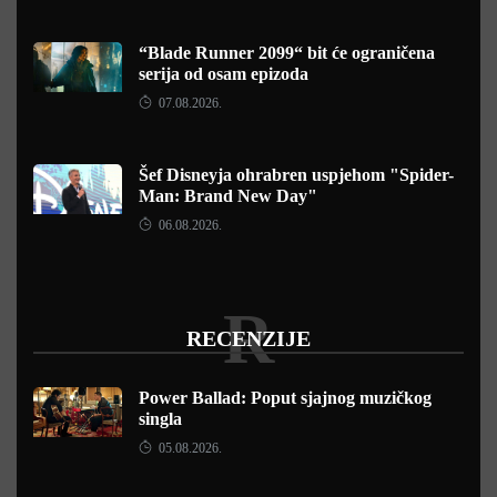
“Blade Runner 2099“ bit će ograničena
serija od osam epizoda
07.08.2026.
Šef Disneyja ohrabren uspjehom "Spider-
Man: Brand New Day"
06.08.2026.
R
RECENZIJE
Power Ballad: Poput sjajnog muzičkog
singla
05.08.2026.