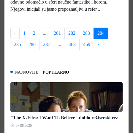
odavno odomaćio u sferi naučne fantastike i horora.
Njegovi inicijali su jasno prepoznatljivi u refer...
‹
1
2
...
281
282
283
284
285
286
287
...
468
469
›
NAJNOVIJE
POPULARNO
"The X-Files: I Want To Believe" dobio režiserski rez
07.08.2026.