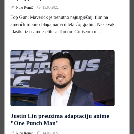
Nino Romić
15.06.2022.
Top Gun: Maverick je trenutno najuspješniji film na
američkim kino-blagajnama u tekućoj godini. Nastavak
klasika iz osamdesetih sa Tomom Cruiseom u...
Justin Lin preuzima adaptaciju anime
"One Punch Man"
Nino Romić
14.06.2022.