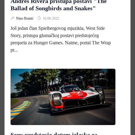
Andres Rivera pristupa postavi "The
Ballad of Songbirds and Snakes"
Nino Romić
16.06.2022.
Još jedan član Spielbergovog mjuzikla, West Side
Story, pristupa glumačkoj postavi predstojećeg
prequela za Hunger Games. Naime, portal The Wrap
pr...
Sony predstavio datum izlaska za