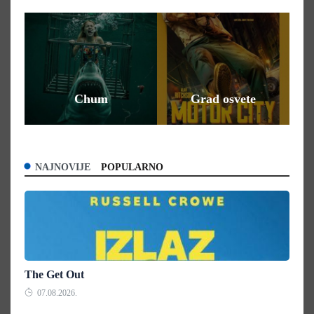
nd
Chum
Grad osvete
NAJNOVIJE
POPULARNO
The Get Out
07.08.2026.