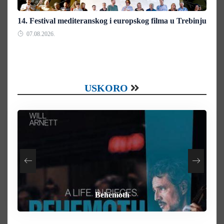
14. Festival mediteranskog i europskog filma u Trebinju
07.08.2026.
USKORO
How To Rob A Bank
Heart of the Beast
By Any Means
Behemoth