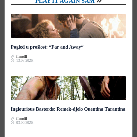
PLAY IT AGAIN SAM
Pogled u prošlost: “Far and Away“
filmofil
13.07.2026.
Inglourious Basterds: Remek-djelo Quentina Tarantina
filmofil
03.06.2026.