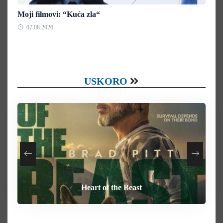
Moji filmovi: “Kuća zla“
07.08.2026.
USKORO
Your Mother Your Mother Your Mother
How To Rob A Bank
Heart of the Beast
Behemoth