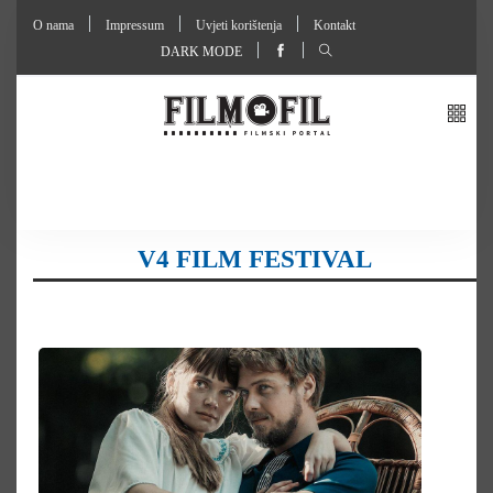
O nama
Impressum
Uvjeti korištenja
Kontakt
DARK MODE
V4 FILM FESTIVAL