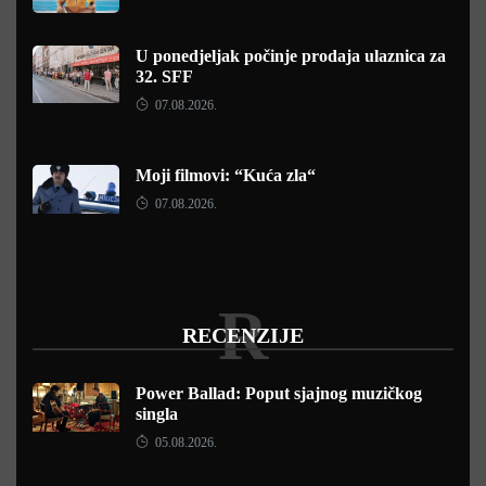
U ponedjeljak počinje prodaja ulaznica za
32. SFF
07.08.2026.
Moji filmovi: “Kuća zla“
07.08.2026.
R
RECENZIJE
Power Ballad: Poput sjajnog muzičkog
singla
05.08.2026.