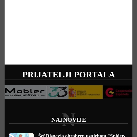
PRIJATELJI PORTALA
N
NAJNOVIJE
Šef Disneyja ohrabren uspjehom "Spider-