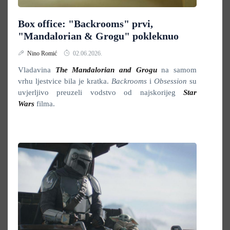
Box office: "Backrooms" prvi,
"Mandalorian & Grogu" pokleknuo
Nino Romić
02.06.2026.
Vladavina
The Mandalorian and Grogu
na samom
vrhu ljestvice bila je kratka.
Backrooms
i
Obsession
su
uvjerljivo preuzeli vodstvo od najskorijeg
Star
Wars
filma.