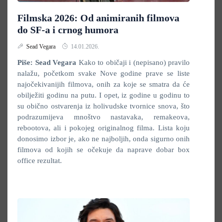
Filmska 2026: Od animiranih filmova
do SF-a i crnog humora
Sead Vegara
14.01.2026.
Piše: Sead Vegara
Kako to običaji i (nepisano) pravilo
nalažu, početkom svake Nove godine prave se liste
najočekivanijih filmova, onih za koje se smatra da će
obilježiti godinu na putu. I opet, iz godine u godinu to
su obično ostvarenja iz holivudske tvornice snova, što
podrazumijeva mnoštvo nastavaka, remakeova,
rebootova, ali i pokojeg originalnog filma. Lista koju
donosimo izbor je, ako ne najboljih, onda sigurno onih
filmova od kojih se očekuje da naprave dobar box
office rezultat.