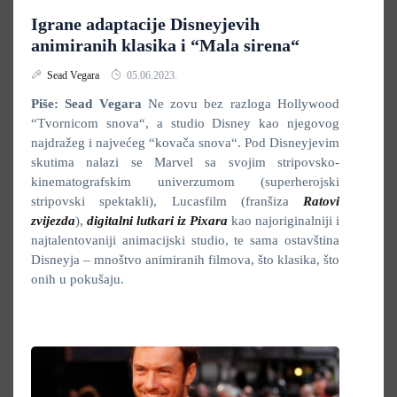
Igrane adaptacije Disneyjevih
animiranih klasika i “Mala sirena“
Sead Vegara
05.06.2023.
Piše: Sead Vegara
Ne zovu bez razloga Hollywood
“Tvornicom snova“, a studio Disney kao njegovog
najdražeg i najvećeg “kovača snova“. Pod Disneyjevim
skutima nalazi se Marvel sa svojim stripovsko-
kinematografskim univerzumom (superherojski
stripovski spektakli), Lucasfilm (franšiza
Ratovi
zvijezda
),
digitalni lutkari iz Pixara
kao najoriginalniji i
najtalentovaniji animacijski studio, te sama ostavština
Disneyja – mnoštvo animiranih filmova, što klasika, što
onih u pokušaju.