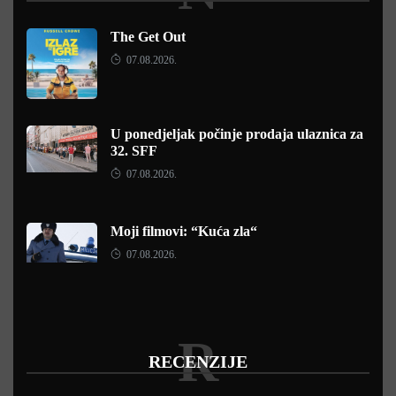
The Get Out
07.08.2026.
U ponedjeljak počinje prodaja ulaznica za
32. SFF
07.08.2026.
Moji filmovi: “Kuća zla“
07.08.2026.
R
RECENZIJE