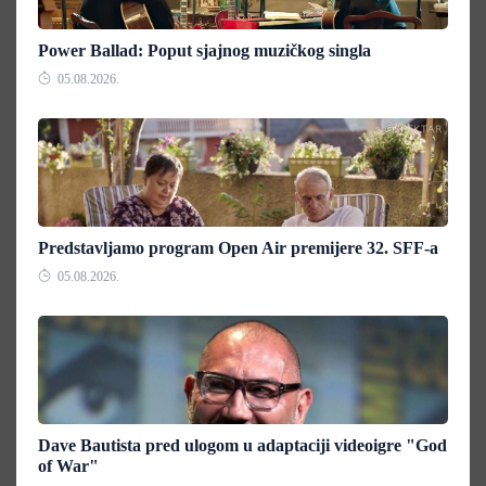
Power Ballad: Poput sjajnog muzičkog singla
05.08.2026.
Predstavljamo program Open Air premijere 32. SFF-a
05.08.2026.
Dave Bautista pred ulogom u adaptaciji videoigre "God
of War"