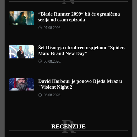
“Blade Runner 2099“ bit će ograničena
serija od osam epizoda
07.08.2026.
Šef Disneyja ohrabren uspjehom "Spider-
Man: Brand New Day"
06.08.2026.
David Harbour je ponovo Djeda Mraz u
"Violent Night 2"
06.08.2026.
R
RECENZIJE