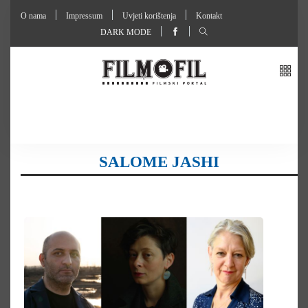
O nama
Impressum
Uvjeti korištenja
Kontakt
DARK MODE
SALOME JASHI