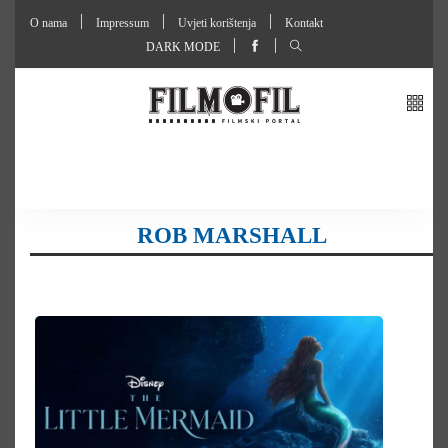
O nama
Impressum
Uvjeti korištenja
Kontakt
DARK MODE
ROB MARSHALL