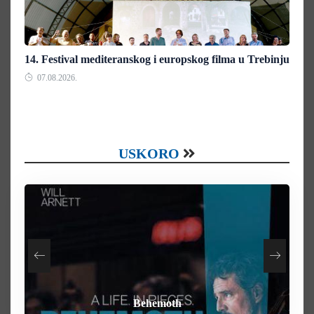
14. Festival mediteranskog i europskog filma u Trebinju
07.08.2026.
USKORO
How To Rob A Bank
Heart of the Beast
By Any Means
Behemoth