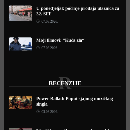
U ponedjeljak počinje prodaja ulaznica za
32. SFF
07.08.2026.
Moji filmovi: “Kuća zla“
07.08.2026.
R
RECENZIJE
Power Ballad: Poput sjajnog muzičkog
singla
05.08.2026.