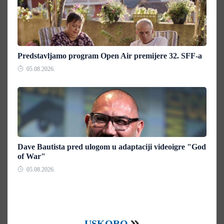
Predstavljamo program Open Air premijere 32. SFF-a
05.08.2026.
Dave Bautista pred ulogom u adaptaciji videoigre "God
of War"
05.08.2026.
USKORO