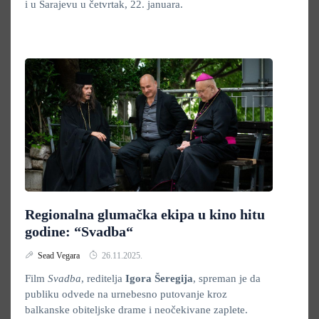
i u Sarajevu u četvrtak, 22. januara.
Regionalna glumačka ekipa u kino hitu
godine: “Svadba“
Sead Vegara
26.11.2025.
Film
Svadba
, reditelja
Igora Šeregija
, spreman je da
publiku odvede na urnebesno putovanje kroz
balkanske obiteljske drame i neočekivane zaplete.