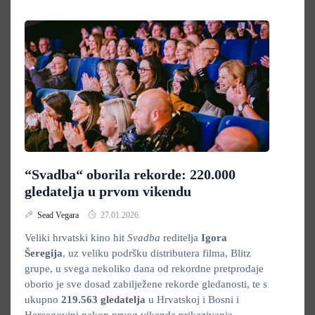
“Svadba“ oborila rekorde: 220.000
gledatelja u prvom vikendu
Sead Vegara
27.01.2026.
Veliki hrvatski kino hit
Svadba
reditelja
Igora
Šeregija
, uz veliku podršku distributera filma, Blitz
grupe, u svega nekoliko dana od rekordne pretprodaje
oborio je sve dosad zabilježene rekorde gledanosti, te s
ukupno
219.563 gledatelja
u Hrvatskoj i Bosni i