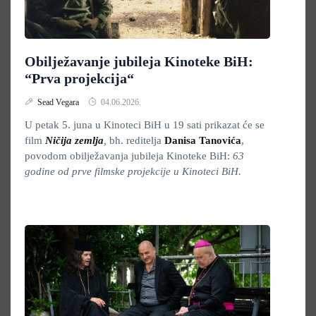
Obilježavanje jubileja Kinoteke BiH:
“Prva projekcija“
Sead Vegara
04.06.2026.
U petak 5. juna u Kinoteci BiH u 19 sati prikazat će se
film
Ničija zemlja
,
bh. reditelja
Danisa Tanovića
,
povodom obilježavanja jubileja Kinoteke BiH:
63
godine od prve filmske projekcije u Kinoteci BiH.