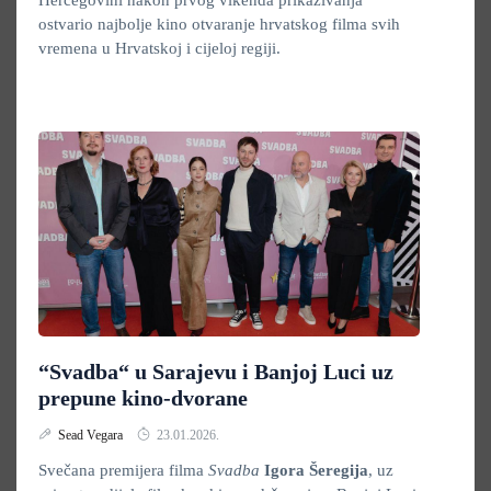
Hercegovini nakon prvog vikenda prikazivanja
ostvario najbolje kino otvaranje hrvatskog filma svih
vremena u Hrvatskoj i cijeloj regiji.
“Svadba“ u Sarajevu i Banjoj Luci uz
prepune kino-dvorane
Sead Vegara
23.01.2026.
Svečana premijera filma
Svadba
Igora Šeregija
, uz