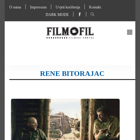
O nama
Impressum
Uvjeti korištenja
Kontakt
DARK MODE
RENE BITORAJAC