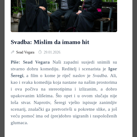
Svadba: Mislim da imamo hit
Sead Vegara
29.01.2026.
Piše: Sead Vegara
Naši zapadni susjedi snimili su
stvarno dobru komediju. Reditelj i scenarista je
Igor
Šeregi
, a film o kome je riječ naslov je
Svadba.
Ali,
kao i svaka komedija koja nastane na našim prostorima
i ova počiva na stereotipima i izlizanim, a dobro
upakovanim klišeima. Što opet i u ovom slučaju nije
loša stvar. Naprotiv, Šeregi vješto ispisuje zanimljiv
scenarij, znalački ga pretvorivši u pokretne slike, a još
veću pomoć ima od (pre)dobro uigranih i raspoloženih
glumaca.