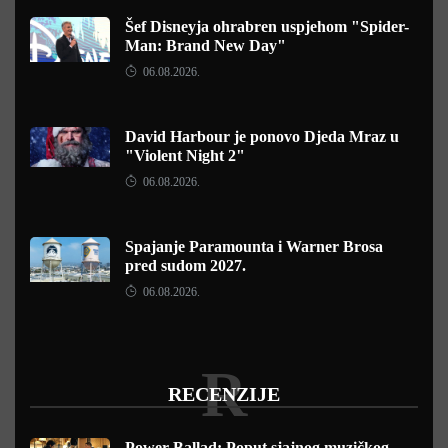
Šef Disneyja ohrabren uspjehom "Spider-
Man: Brand New Day"
06.08.2026.
David Harbour je ponovo Djeda Mraz u
"Violent Night 2"
06.08.2026.
Spajanje Paramounta i Warner Brosa
pred sudom 2027.
06.08.2026.
R
RECENZIJE
Power Ballad: Poput sjajnog muzičkog