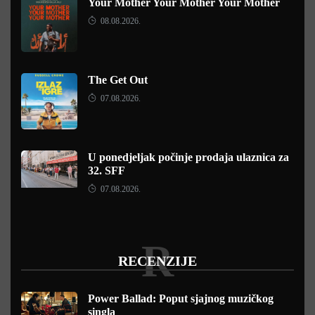
Your Mother Your Mother Your Mother
08.08.2026.
The Get Out
07.08.2026.
U ponedjeljak počinje prodaja ulaznica za
32. SFF
07.08.2026.
R
RECENZIJE
Power Ballad: Poput sjajnog muzičkog
singla