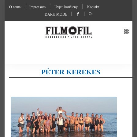
O nama
Impressum
Uvjeti korištenja
Kontakt
DARK MODE
PÉTER KEREKES