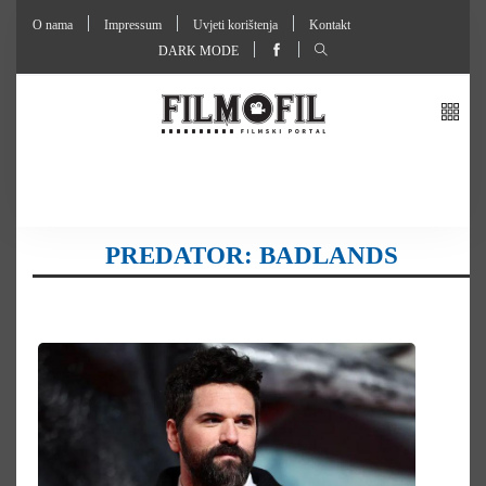
O nama
Impressum
Uvjeti korištenja
Kontakt
DARK MODE
PREDATOR: BADLANDS