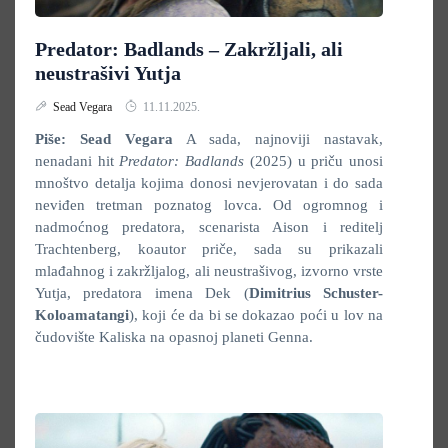
Predator: Badlands – Zakržljali, ali
neustrašivi Yutja
Sead Vegara
11.11.2025.
Piše: Sead Vegara
A sada, najnoviji nastavak,
nenadani hit
Predator: Badlands
(2025) u priču unosi
mnoštvo detalja kojima donosi nevjerovatan i do sada
neviđen tretman poznatog lovca. Od ogromnog i
nadmoćnog predatora, scenarista Aison i reditelj
Trachtenberg, koautor priče, sada su prikazali
mlađahnog i zakržljalog, ali neustrašivog, izvorno vrste
Yutja, predatora imena Dek (
Dimitrius Schuster-
Koloamatangi
), koji će da bi se dokazao poći u lov na
čudovište Kaliska na opasnoj planeti Genna.