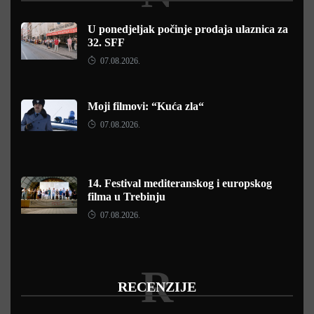
U ponedjeljak počinje prodaja ulaznica za
32. SFF
07.08.2026.
Moji filmovi: “Kuća zla“
07.08.2026.
14. Festival mediteranskog i europskog
filma u Trebinju
07.08.2026.
R
RECENZIJE