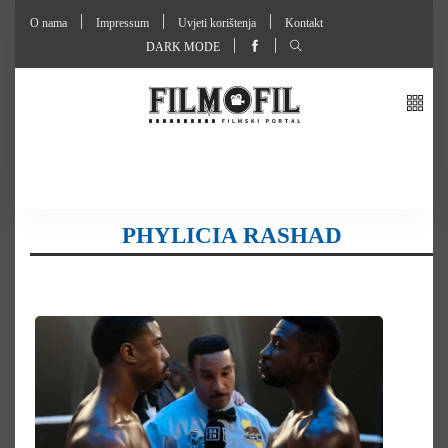
O nama
Impressum
Uvjeti korištenja
Kontakt
DARK MODE
PHYLICIA RASHAD