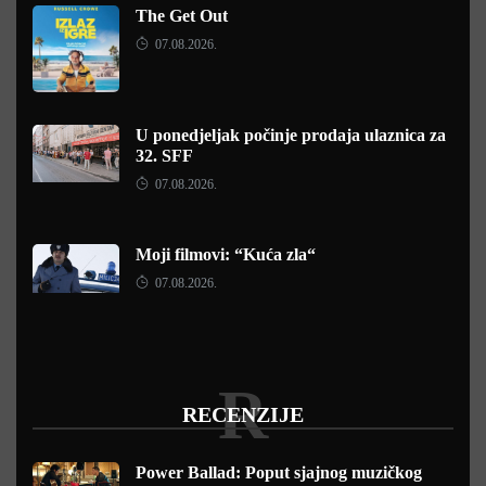
The Get Out
07.08.2026.
U ponedjeljak počinje prodaja ulaznica za
32. SFF
07.08.2026.
Moji filmovi: “Kuća zla“
07.08.2026.
R
RECENZIJE
Power Ballad: Poput sjajnog muzičkog