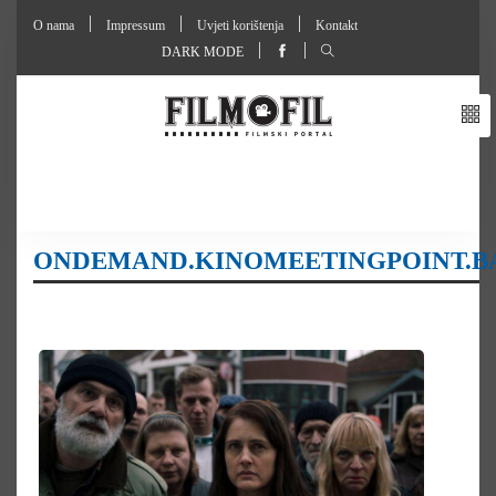
O nama
Impressum
Uvjeti korištenja
Kontakt
DARK MODE
ONDEMAND.KINOMEETINGPOINT.B