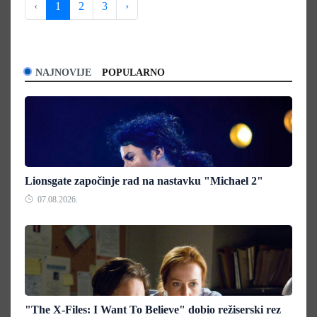
‹
1
2
3
›
NAJNOVIJE
POPULARNO
Lionsgate započinje rad na nastavku "Michael 2"
07.08.2026.
"The X-Files: I Want To Believe" dobio režiserski rez