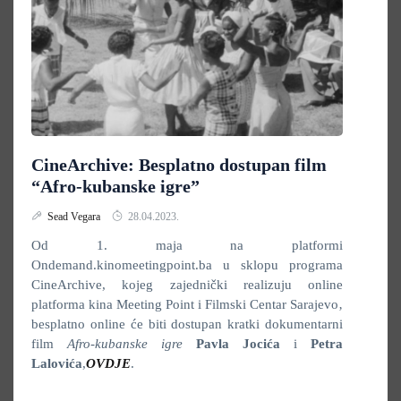
CineArchive: Besplatno dostupan film
“Afro-kubanske igre”
Sead Vegara
28.04.2023.
Od 1. maja na platformi
Ondemand.kinomeetingpoint.ba u sklopu programa
CineArchive, kojeg zajednički realizuju online
platforma kina Meeting Point i Filmski Centar Sarajevo‚
besplatno online će biti dostupan kratki dokumentarni
film
Afro-kubanske igre
Pavla Jocića
i
Petra
Lalovića
,
OVDJE
.