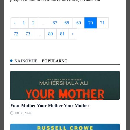
‹
1
2
...
67
68
69
70
71
72
73
...
80
81
›
NAJNOVIJE
POPULARNO
Your Mother Your Mother Your Mother
08.08.2026.