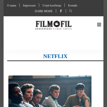
O nama
Impressum
Uvjeti korištenja
Kontakt
DARK MODE
NETFLIX