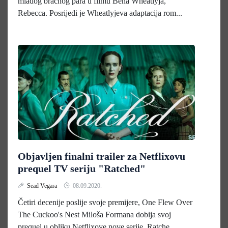
mladog bračnog para u filmu Bena Wheatlyja,
Rebecca. Posrijedi je Wheatlyjeva adaptacija rom...
Objavljen finalni trailer za Netflixovu
prequel TV seriju "Ratched"
Sead Vegara
08.09.2020.
Četiri decenije poslije svoje premijere, One Flew Over
The Cuckoo's Nest Miloša Formana dobija svoj
prequel u obliku Netflixove nove serije, Ratche...