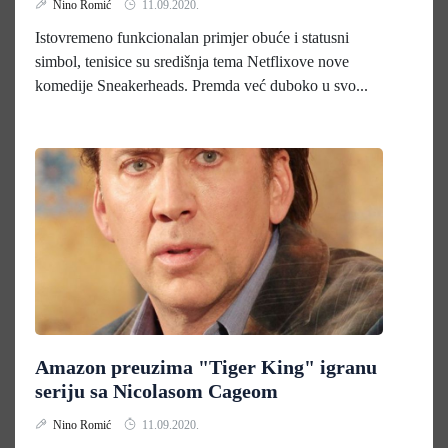
Nino Romić
11.09.2020.
Istovremeno funkcionalan primjer obuće i statusni
simbol, tenisice su središnja tema Netflixove nove
komedije Sneakerheads. Premda već duboko u svo...
Amazon preuzima "Tiger King" igranu
seriju sa Nicolasom Cageom
Nino Romić
11.09.2020.