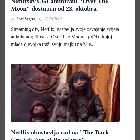
Netflixov CGI animirani "Over The
Moon" dostupan od 23. oktobra
Sead Vegara
23.09.2020.
Streaming div, Netflix, nastavlja svoje osvajanje svijeta
animiranog filma sa Over The Moon – priči u kojoj
mlada djevojka traži svoju majku na Mje...
Netflix obustavlja rad na "The Dark
Crystal: Age of Resistance"