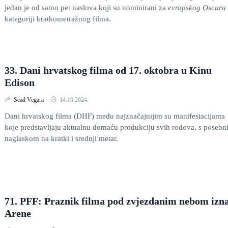
jedan je od samo pet naslova koji su nominirani za
evropskog Oscara
kategoriji kratkometražnog filma.
33. Dani hrvatskog filma od 17. oktobra u Kinu
Edison
Sead Vegara
14.10.2024.
Dani hrvatskog filma (DHF) među najznačajnijim su manifestacijama
koje predstavljaju aktualnu domaću produkciju svih rodova, s posebn
naglaskom na kratki i srednji metar.
71. PFF: Praznik filma pod zvjezdanim nebom izn
Arene