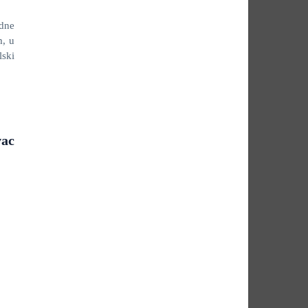
dne
m, u
lski
vac