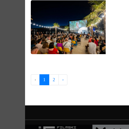
‹
1
2
›