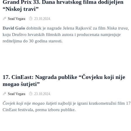
Grand Prix 33. Dana hrvatskog filma dodijeljen
“Niskoj travi”
Sead Vegara
23.10.2024.
David Gašo
dobitnik je nagrade Jelena Rajković za film
Niska trava,
koju Društvo hrvatskih filmskih autora i producenata namjenjuje
rediteljima do 30 godina starosti.
17. CinEast: Nagrada publike “Čovjeku koji nije
mogao šutjeti”
Sead Vegara
23.10.2024.
Čovjek koji nije mogao šutjeti
najbolji je igrani kratkometražni film 17
CinEast festivala, prema izboru publike.