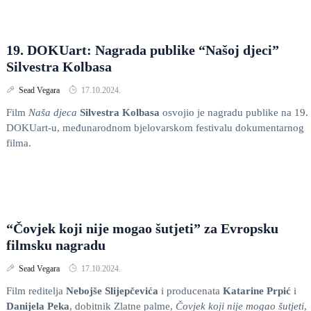
19. DOKUart: Nagrada publike “Našoj djeci”
Silvestra Kolbasa
Sead Vegara
17.10.2024.
Film
Naša djeca
Silvestra Kolbasa
osvojio je nagradu publike na 19.
DOKUart-u, međunarodnom bjelovarskom festivalu dokumentarnog
filma.
“Čovjek koji nije mogao šutjeti” za Evropsku
filmsku nagradu
Sead Vegara
17.10.2024.
Film reditelja
Nebojše Slijepčevića
i producenata
Katarine Prpić
i
Danijela Peka
, dobitnik Zlatne palme,
Čovjek koji nije mogao šutjeti
,