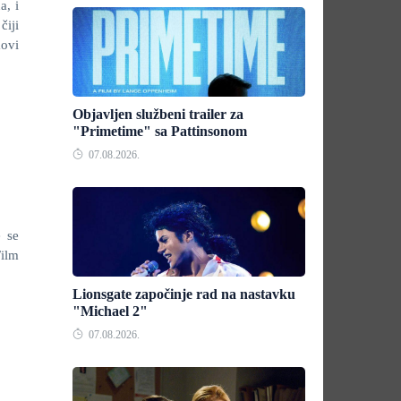
a, i
čiji
movi
Objavljen službeni trailer za
"Primetime" sa Pattinsonom
07.08.2026.
e se
Film
Lionsgate započinje rad na nastavku
"Michael 2"
07.08.2026.