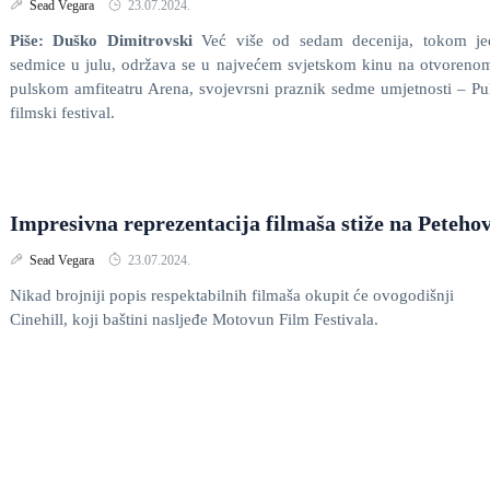
Sead Vegara
23.07.2024.
Piše: Duško Dimitrovski
Već više od sedam decenija, tokom je
sedmice u julu, održava se u najvećem svjetskom kinu na otvoreno
pulskom amfiteatru Arena, svojevrsni praznik sedme umjetnosti – Pu
filmski festival.
Impresivna reprezentacija filmaša stiže na Peteho
Sead Vegara
23.07.2024.
Nikad brojniji popis respektabilnih filmaša okupit će ovogodišnji
Cinehill, koji baštini nasljeđe Motovun Film Festivala.