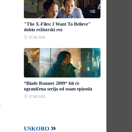
"The X-Files: I Want To Believe"
dobio režiserski rez
07.08.2026.
“Blade Runner 2099“ bit će
ograničena serija od osam epizoda
07.08.2026.
.
USKORO