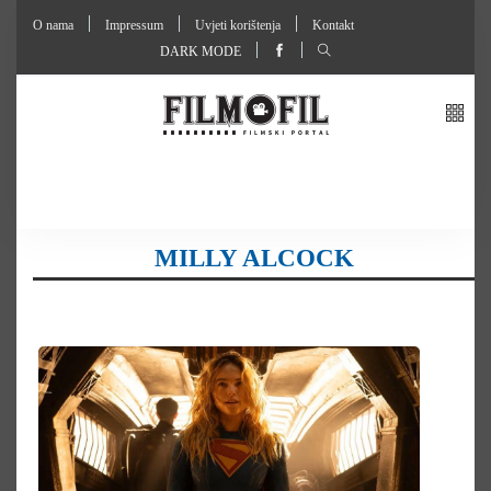
O nama
Impressum
Uvjeti korištenja
Kontakt
DARK MODE
MILLY ALCOCK