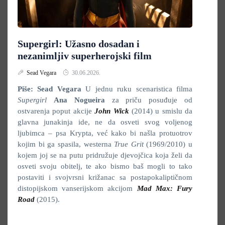
Supergirl: Užasno dosadan i
nezanimljiv superherojski film
Sead Vegara
30.06.2026.
Piše: Sead Vegara
U jednu ruku scenaristica filma
Supergirl
Ana Nogueira
za priču posuđuje od
ostvarenja poput akcije
John Wick
(2014) u smislu da
glavna junakinja ide, ne da osveti svog voljenog
ljubimca – psa Krypta, već kako bi našla protuotrov
kojim bi ga spasila, westerna
True Grit
(1969/2010) u
kojem joj se na putu pridružuje djevojčica koja želi da
osveti svoju obitelj, te ako bismo baš mogli to tako
postaviti i svojvrsni križanac sa postapokaliptičnom
distopijskom vanserijskom akcijom
Mad Max: Fury
Road
(2015).