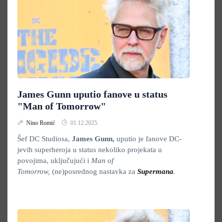
James Gunn uputio fanove u status
"Man of Tomorrow"
Nino Romić
01.12.2025.
Šef DC Studiosa,
James Gunn,
uputio je fanove DC-
jevih superheroja u status nekoliko projekata u
povojima, uključujući i
Man of
Tomorrow,
(ne)posrednog nastavka za
Supermana
.