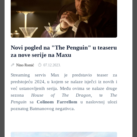
Novi pogled na "The Penguin" u teaseru
za nove serije na Maxu
Nino Romić
07.12.2023.
Streaming servis Max je predstavio teaser za
predstojeću 2024, u kojem se nalaze isječci iz novih i
već ustanovljenih serija. Među ovima se nalaze druge
sezona
House of The Dragon,
te
The
Penguin
sa
Colinom Farrellom
u naslovnoj ulozi
poznatog Batmanovog negativca.