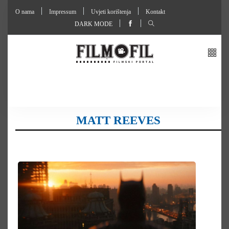
O nama
Impressum
Uvjeti korištenja
Kontakt
DARK MODE
MATT REEVES