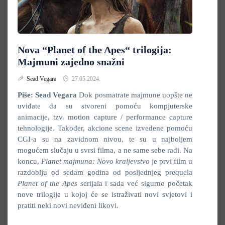
Nova “Planet of the Apes“ trilogija:
Majmuni zajedno snažni
Sead Vegara
27.05.2024.
Piše: Sead Vegara
Dok posmatrate majmune uopšte ne
uviđate da su stvoreni pomoću kompjuterske
animacije, tzv. motion capture / performance capture
tehnologije. Također, akcione scene izvedene pomoću
CGI-a su na zavidnom nivou, te su u najboljem
mogućem slučaju u svrsi filma, a ne same sebe radi. Na
koncu,
Planet majmuna: Novo kraljevstvo
je prvi film u
razdoblju od sedam godina od posljednjeg prequela
Planet of the Apes
serijala i sada već sigurno početak
nove trilogije u kojoj će se istraživati novi svjetovi i
pratiti neki novi neviđeni likovi.