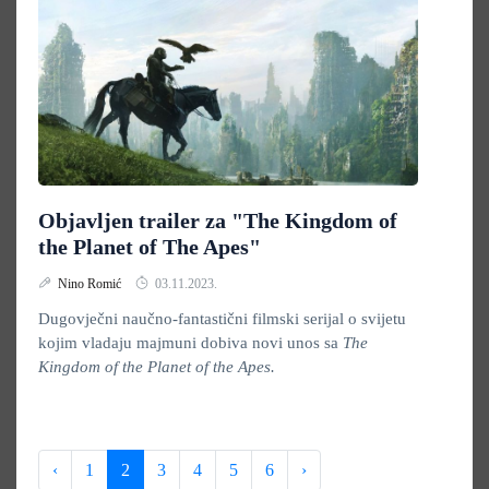
Objavljen trailer za "The Kingdom of
the Planet of The Apes"
Nino Romić
03.11.2023.
Dugovječni naučno-fantastični filmski serijal o svijetu
kojim vladaju majmuni dobiva novi unos sa
The
Kingdom of the Planet of the Apes.
‹
1
2
3
4
5
6
›