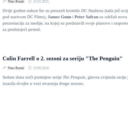
Nino Romić
25.02.2025.
Dvije godine nakon što su preuzeli kormilo DC Studiosa (tada još uvi
pod nazivom DC Films),
James Gunn
i
Peter Safran
su održali novu
prezentaciju za medije, na kojoj su predstavili svoje planove i raspore
za predstojeći period.
Colin Farrell o 2. sezoni za seriju "The Penguin"
Nino Romić
13.09.2024.
Sedam dana uoči premijere serije
The Penguin,
glavna zvijezda serije 
izrazila dvojbe u vezi stvaranja druge sezone.