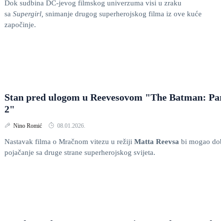
Dok sudbina DC-jevog filmskog univerzuma visi u zraku
sa
Supergirl,
snimanje drugog superherojskog filma iz ove kuće
započinje.
Stan pred ulogom u Reevesovom "The Batman: Pa
2"
Nino Romić
08.01.2026.
Nastavak filma o Mračnom vitezu u režiji
Matta Reevsa
bi mogao dob
pojačanje sa druge strane superherojskog svijeta.