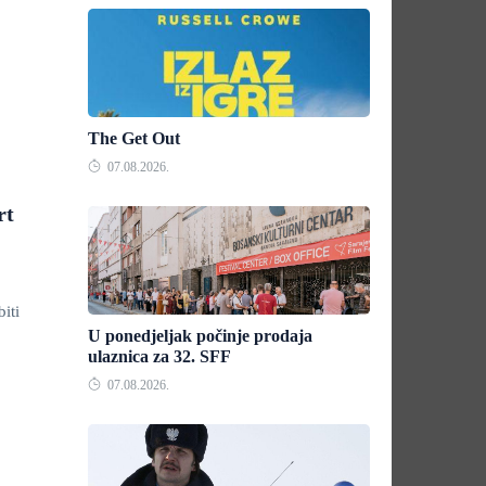
The Get Out
07.08.2026.
rt
iti
U ponedjeljak počinje prodaja
ulaznica za 32. SFF
07.08.2026.