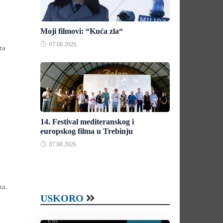
Moji filmovi: “Kuća zla“
07.08.2026.
ra
14. Festival mediteranskog i
europskog filma u Trebinju
07.08.2026.
ma.
USKORO