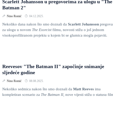
Scarlett Johansson u pregovorima za ulogu u "The
Batman 2"
Nino Romić
04.12.2025.
Nekoliko dana nakon što smo doznali da
Scarlett Johansson
pregova
za ulogu u novom
The Exorcist
filmu, novosti stižu o još jednom
visokoprofiliranom projektu u kojem bi se glumica mogla pojaviti.
Reevesov "The Batman II" započinje snimanje
sljedeće godine
Nino Romić
08.08.2025.
Nekoliko sedmica nakon što smo doznali da
Matt Reeves
ima
kompletiran scenario za
The Batman II,
nove vijesti stižu o statusu fil