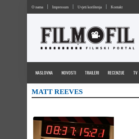
O nama
Impressum
Uvjeti korištenja
Kontakt
NASLOVNA
NOVOSTI
TRAILERI
RECENZIJE
TV
MATT REEVES