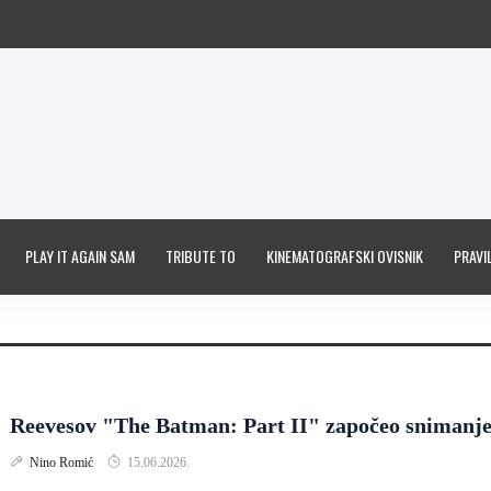
PLAY IT AGAIN SAM
TRIBUTE TO
KINEMATOGRAFSKI OVISNIK
PRAVIL
Reevesov "The Batman: Part II" započeo snimanj
Nino Romić
15.06.2026.