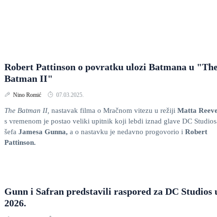
Robert Pattinson o povratku ulozi Batmana u "Th
Batman II"
Nino Romić
07.03.2025.
The Batman II,
nastavak filma o Mračnom vitezu u režiji
Matta Reeve
s vremenom je postao veliki upitnik koji lebdi iznad glave DC Studios
šefa
Jamesa Gunna,
a o nastavku je nedavno progovorio i
Robert
Pattinson.
Gunn i Safran predstavili raspored za DC Studios 
2026.