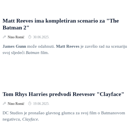
Matt Reeves ima kompletiran scenario za "The
Batman 2"
Nino Romić
30.06.2025.
James Gunn
može odahnuti.
Matt Reeves
je završio rad na scenariju
svoj sljedeći
Batman
film.
Tom Rhys Harries predvodi Reevesov "Clayface"
Nino Romić
19.06.2025.
DC Studios je pronašao glavnog glumca za svoj film o Batmanovom
negativcu,
Clayface.