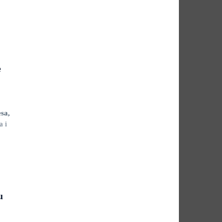
e
sa,
a i
u