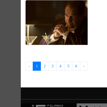
‹
1
2
3
4
5
6
›