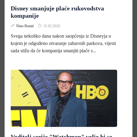
Disney smanjuje plaće rukovodstva
kompanije
Nino Romić
31.03.2020.
Svega nekoliko dana nakon saopćenja iz Disneyja u
kojem je odgođeno otvaranje zabavnih parkova, vijesti
sada stižu da će kompanija smanjiti plaće s...
Voditelj serije "Watchmen" volio bi se