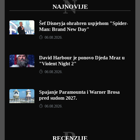
N
NAJNOVIJE
Šef Disneyja ohrabren uspjehom "Spider-
Man: Brand New Day"
06.08.2026.
David Harbour je ponovo Djeda Mraz u
"Violent Night 2"
06.08.2026.
Spajanje Paramounta i Warner Brosa
pred sudom 2027.
06.08.2026.
R
RECENZIJE