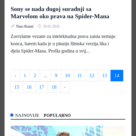
Sony se nada dugoj suradnji sa
Marvelom oko prava na Spider-Mana
Nino Romić
20.02.2020.
Zavrzlame vezane za intelektualna prava zaista nemaju
konca, barem kada je u pitanju filmska verzija lika i
djela Spider-Mana. Prošla godina u svij...
‹
1
2
...
9
10
11
12
13
14
15
16
17
18
›
NAJNOVIJE
POPULARNO