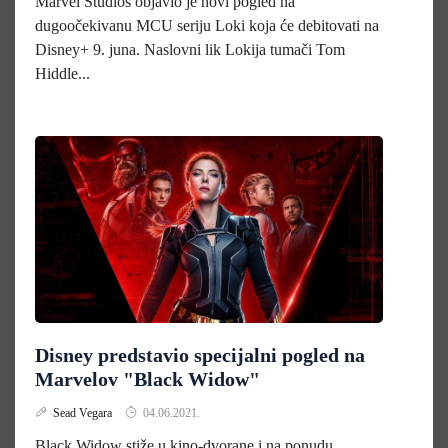
Marvel Studios objavio je novi pogled na
dugoočekivanu MCU seriju Loki koja će debitovati na
Disney+ 9. juna. Naslovni lik Lokija tumači Tom
Hiddle...
Disney predstavio specijalni pogled na
Marvelov "Black Widow"
Sead Vegara
04.06.2021.
Black Widow stiže u kino-dvorane i na ponudu