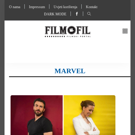
O nama
Impressum
Uvjeti korištenja
Kontakt
DARK MODE
MARVEL