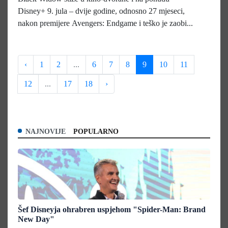
Disney+ 9. jula – dvije godine, odnosno 27 mjeseci,
nakon premijere Avengers: Endgame i teško je zaobi...
‹
1
2
...
6
7
8
9
10
11
12
...
17
18
›
NAJNOVIJE
POPULARNO
Šef Disneyja ohrabren uspjehom "Spider-Man: Brand
New Day"