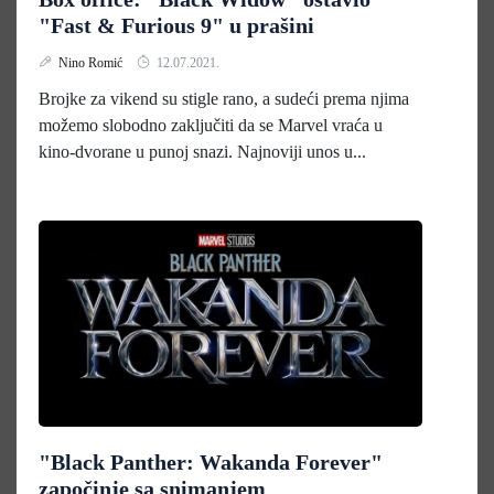
"Fast & Furious 9" u prašini
Nino Romić
12.07.2021.
Brojke za vikend su stigle rano, a sudeći prema njima
možemo slobodno zaključiti da se Marvel vraća u
kino-dvorane u punoj snazi. Najnoviji unos u...
"Black Panther: Wakanda Forever"
započinje sa snimanjem