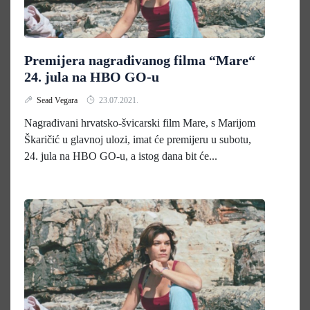
Premijera nagrađivanog filma “Mare“
24. jula na HBO GO-u
Sead Vegara
23.07.2021.
Nagrađivani hrvatsko-švicarski film Mare, s Marijom
Škaričić u glavnoj ulozi, imat će premijeru u subotu,
24. jula na HBO GO-u, a istog dana bit će...