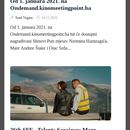
Od 1. januara 2021. na
Ondemand.kinomeetingpoint.ba
Sead Vegara
24.12.2020.
Od 1. januara 2021. na
Ondemand.kinomeetingpoint.ba bit će dostupni
nagrađivani filmovi Pun mjesec Nermina Hamzagića,
Mare Andree Štake i Otac Srda...
26th SFF - Talents Sarajevo: Mare