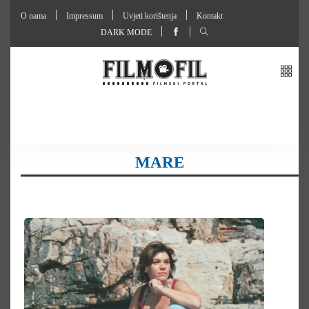
O nama
Impressum
Uvjeti korištenja
Kontakt
DARK MODE
MARE