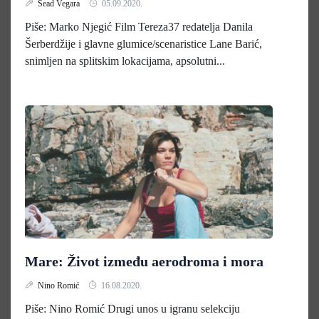
Sead Vegara
05.09.2020.
Piše: Marko Njegić Film Tereza37 redatelja Danila
Šerberdžije i glavne glumice/scenaristice Lane Barić,
snimljen na splitskim lokacijama, apsolutni...
Mare: Život između aerodroma i mora
Nino Romić
16.08.2020.
Piše: Nino Romić Drugi unos u igranu selekciju