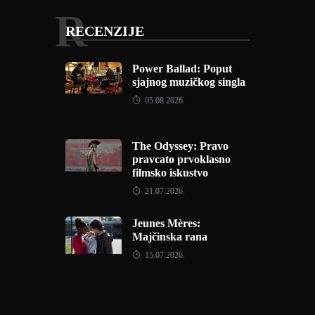
R
RECENZIJE
Power Ballad: Poput
sjajnog muzičkog singla
05.08.2026.
The Odyssey: Pravo
pravcato prvoklasno
filmsko iskustvo
21.07.2026.
Jeunes Mères:
Majčinska rana
15.07.2026.