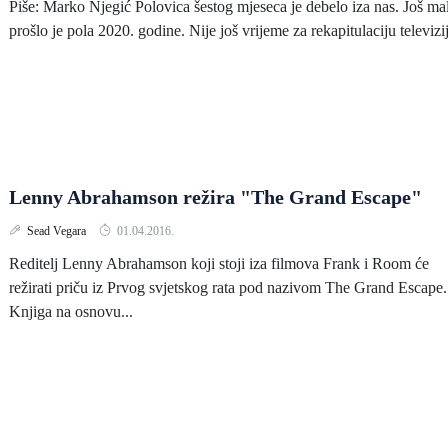
Piše: Marko Njegić Polovica šestog mjeseca je debelo iza nas. Još mal
prošlo je pola 2020. godine. Nije još vrijeme za rekapitulaciju televizij
Lenny Abrahamson režira "The Grand Escape"
Sead Vegara
01.04.2016.
Reditelj Lenny Abrahamson koji stoji iza filmova Frank i Room će
režirati priču iz Prvog svjetskog rata pod nazivom The Grand Escape.
Knjiga na osnovu...