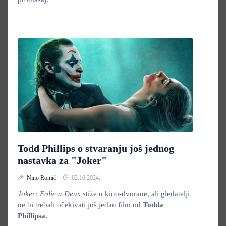
Todd Phillips o stvaranju još jednog
nastavka za "Joker"
Nino Romić
02.10.2024.
Joker: Folie a Deux
stiže u kino-dvorane, ali gledatelji
ne bi trebali očekivati još jedan film od
Todda
Phillipsa.