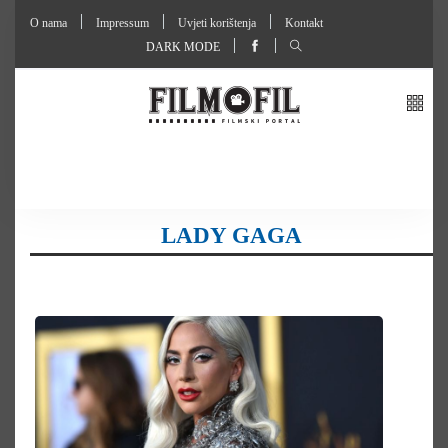
O nama
Impressum
Uvjeti korištenja
Kontakt
DARK MODE
LADY GAGA