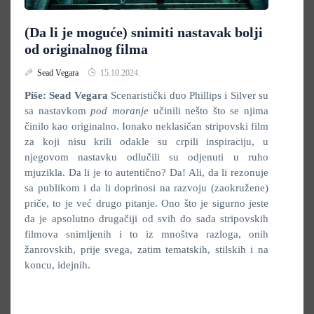
(Da li je moguće) snimiti nastavak bolji
od originalnog filma
Sead Vegara
15.10.2024.
Piše: Sead Vegara
Scenaristički duo Phillips i Silver su
sa nastavkom
pod moranje
učinili nešto što se njima
činilo kao originalno. Ionako neklasičan stripovski film
za koji nisu krili odakle su crpili inspiraciju, u
njegovom nastavku odlučili su odjenuti u ruho
mjuzikla. Da li je to autentično? Da! Ali, da li rezonuje
sa publikom i da li doprinosi na razvoju (zaokružene)
priče, to je već drugo pitanje. Ono što je sigurno jeste
da je apsolutno drugačiji od svih do sada stripovskih
filmova snimljenih i to iz mnoštva razloga, onih
žanrovskih, prije svega, zatim tematskih, stilskih i na
koncu, idejnih.