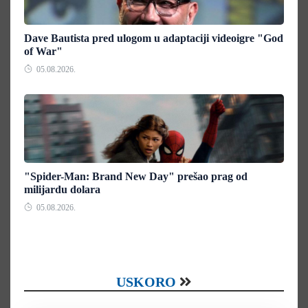
Dave Bautista pred ulogom u adaptaciji videoigre "God
of War"
05.08.2026.
"Spider-Man: Brand New Day" prešao prag od
milijardu dolara
05.08.2026.
USKORO