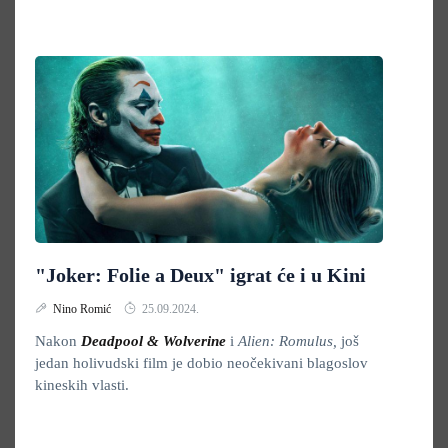
"Joker: Folie a Deux" igrat će i u Kini
Nino Romić
25.09.2024.
Nakon
Deadpool & Wolverine
i
Alien: Romulus,
još
jedan holivudski film je dobio neočekivani blagoslov
kineskih vlasti.