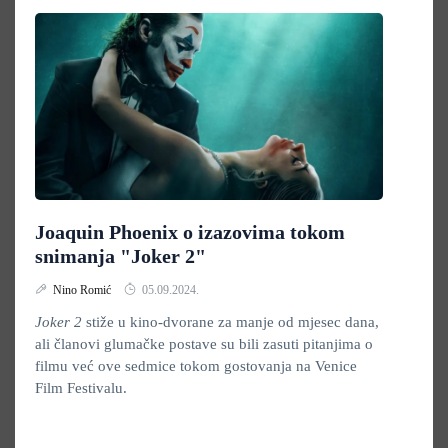
Joaquin Phoenix o izazovima tokom
snimanja "Joker 2"
Nino Romić
05.09.2024.
Joker 2
stiže u kino-dvorane za manje od mjesec dana,
ali članovi glumačke postave su bili zasuti pitanjima o
filmu već ove sedmice tokom gostovanja na Venice
Film Festivalu.