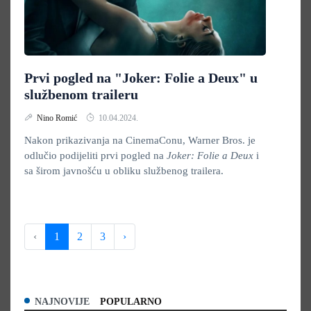
Prvi pogled na "Joker: Folie a Deux" u
službenom traileru
Nino Romić
10.04.2024.
Nakon prikazivanja na CinemaConu, Warner Bros. je
odlučio podijeliti prvi pogled na
Joker: Folie a Deux
i
sa širom javnošću u obliku službenog trailera.
‹
1
2
3
›
NAJNOVIJE
POPULARNO