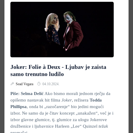
Joker: Folie à Deux - Ljubav je zaista
samo trenutno ludilo
Sead Vegara
04.10.2024.
Piše: Selma Delić
Ako bismo morali jednom rječju da
opišemo nastavak hit filma
Joker
, režisera
Todda
Phillipsa
, onda bi „razočarenje“ bio jedini mogući
izbor. Ne samo da je čitav koncept „unakažen“, već je i
izbor glavne glumice, tj. glumice za ulogu Jokerove
družbenice i ljubavnice Harleen „Lee“ Quinzel
težak
promašaj.