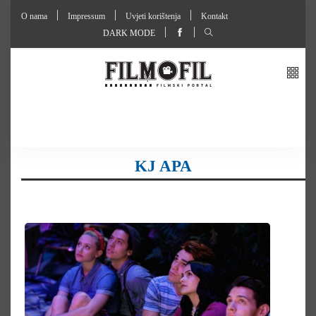
O nama
Impressum
Uvjeti korištenja
Kontakt
DARK MODE
KJ APA