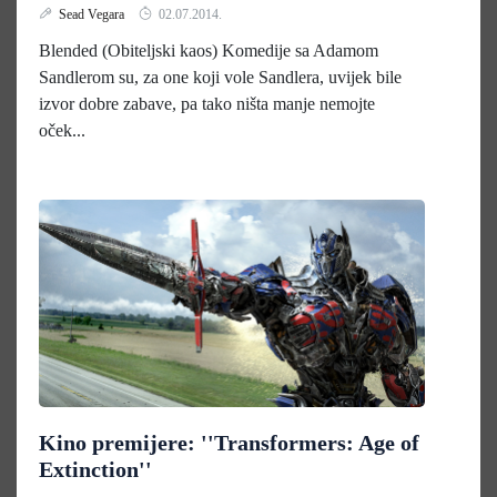
Sead Vegara
02.07.2014.
Blended (Obiteljski kaos) Komedije sa Adamom
Sandlerom su, za one koji vole Sandlera, uvijek bile
izvor dobre zabave, pa tako ništa manje nemojte
oček...
Kino premijere: ''Transformers: Age of
Extinction''