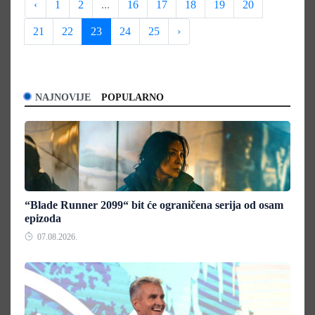
‹
1
2
...
16
17
18
19
20
21
22
23
24
25
›
NAJNOVIJE
POPULARNO
“Blade Runner 2099“ bit će ograničena serija od osam
epizoda
07.08.2026.