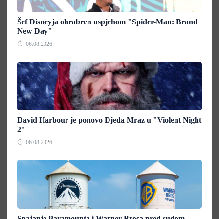
Šef Disneyja ohrabren uspjehom "Spider-Man: Brand
New Day"
06.08.2026.
David Harbour je ponovo Djeda Mraz u "Violent Night
2"
06.08.2026.
Spajanje Paramounta i Warner Brosa pred sudom