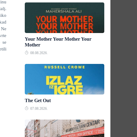
dinu
alj.
liko
ikad
. Ne
vrte
Your Mother Your Mother Your
e se
Mother
tili
08.08.2026.
The Get Out
07.08.2026.