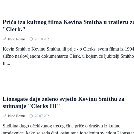
Priča iza kultnog filma Kevina Smitha u traileru z
"Clerk."
Nino Romić
26.10.2021.
Kevin Smith o Kevinu Smithu, ili prije - o Clerks, svom filmu iz 1994
slično naslovljenom dokumentarcu Clerk, u kojem će ljubitelji Smith
fil...
Lionsgate daje zeleno svjetlo Kevinu Smithu za
snimanje "Clerks III"
Nino Romić
20.07.2021.
Sudbina dugo očekivanog trećeg čina priče o društvu iz kultne
prodavnice, kako se sada čini, osigurana je zelenim svjetlom Lionsgat