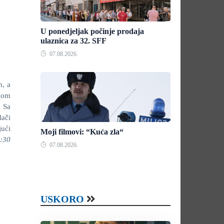
U ponedjeljak počinje prodaja
ulaznica za 32. SFF
07.08.2026.
h, a
mom
. Sa
lači
jući
Moji filmovi: “Kuća zla“
:30
07.08.2026.
USKORO