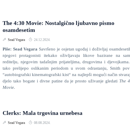
The 4:30 Movie: Nostalgično ljubavno pismo
osamdesetim
Sead Vegara
24.12.2024.
Piše: Sead Vegara
Savršeno je osjetan ugođaj i doživljaj osamdeseti
njegovi protagonisti itekako oživljavaju likove bazirane na sa
reditelju, njegovim tadašnjim prijateljima, drugovima i djevojkama
tako prelijepo oslikanim periodom u svom odrastanju, Smith pov
“autobiografski kinematografski kist“ na najlepši mogući način stvara
djelo tako bogate i divne patine da je prosto uživanje gledati
The 4
Movie.
Clerks: Mala trgovina urnebesa
Sead Vegara
08.08.2024.