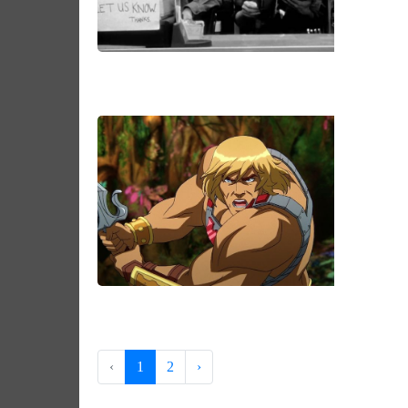
‹
1
2
›