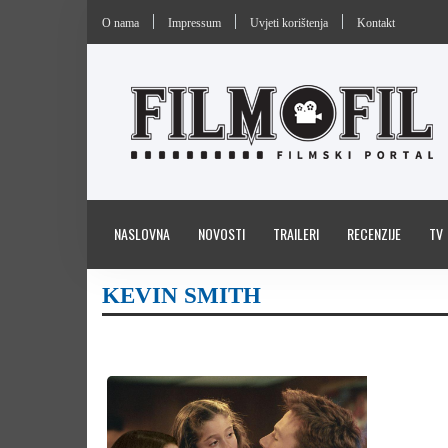
O nama
Impressum
Uvjeti korištenja
Kontakt
NASLOVNA
NOVOSTI
TRAILERI
RECENZIJE
TV
KEVIN SMITH