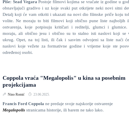
Piše: Sead Vegara
Postoje filmovi kojima se vraćate iz godine u go
obnavljajući gradivo i uz koje svaki put otkrijete neki novi sitni det
Detalj koji će vam otkriti i ukazati na novi dio filmske priče koju to
volite. Ne moraju to biti filmovi koji obično pune liste najboljih 
ostvarenja, koje potpisuju kritičari i reditelji, glumci i glumice
moraju, ali obično jesu i obično su to stalno isti naslovi koji se 
ukrug. Opet, na toj listi, ili čak i sasvim odvojeni sa liste naći ć
naslovi koje vežete za formativne godine i vrijeme koje ste posve
određenoj osobi.
Coppola vraća "Megalopolis" u kina sa posebnim
projekcijama
Nino Romić
23.06.2025.
Francis Ford Coppola
ne predaje svoje najskorije ostvarenje
Megalopolis
stranicama historije, ili barem ne tako lako.