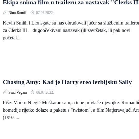
Ekipa snima film u traileru za nastavak "Clerks II
Nino Romić
07.07.2022.
Kevin Smith i Lionsgate su nas obradovali jučer sa službenim trailer
za Clerks III -- dugoočekivani nastavak (ili završetak, ili pak novi
početak...
Chasing Amy: Kad je Harry sreo lezbijsku Sally
Sead Vegara
06.07.2022.
Piše: Marko Njegić Muškarac sam, a tebe privlače djevojke. Romanti
komedije rijetko dolaze u paketu s "twistom", a film Natjeravajući A
(1997....