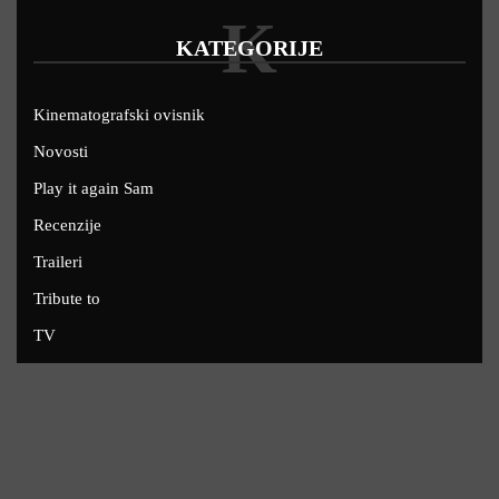
K
KATEGORIJE
Kinematografski ovisnik
Novosti
Play it again Sam
Recenzije
Traileri
Tribute to
TV
U kinima
Uskoro
Copyright © 2022 - Filmofil