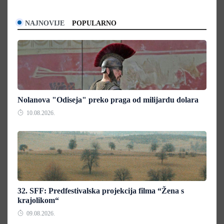
NAJNOVIJE
POPULARNO
Nolanova "Odiseja" preko praga od milijardu dolara
10.08.2026.
32. SFF: Predfestivalska projekcija filma “Žena s
krajolikom“
09.08.2026.