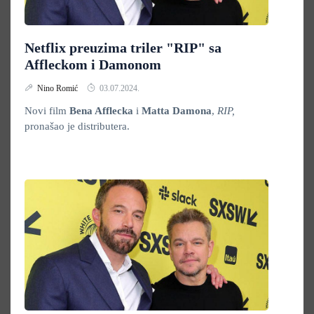
Netflix preuzima triler "RIP" sa
Affleckom i Damonom
Nino Romić
03.07.2024.
Novi film
Bena Afflecka
i
Matta Damona
,
RIP,
pronašao je distributera.