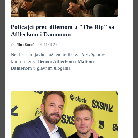
Policajci pred dilemom u "The Rip" sa
Affleckom i Damonom
Nino Romić
11.09.2025.
Netflix je objavio službeni trailer za
The Rip,
novi
krimi-triler sa
Benom Affleckom
i
Mattom
Damonom
u glavnim ulogama.