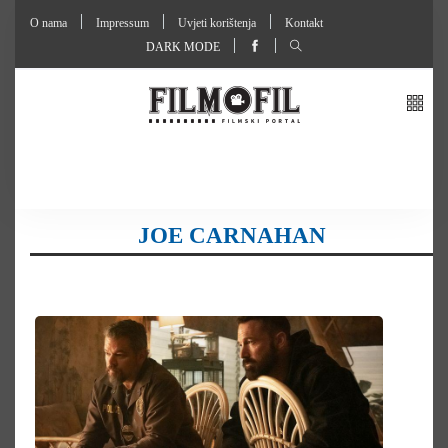
O nama
Impressum
Uvjeti korištenja
Kontakt
DARK MODE
JOE CARNAHAN