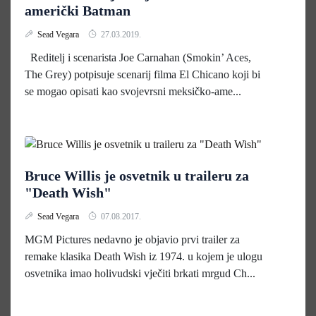
američki Batman
Sead Vegara
27.03.2019.
Reditelj i scenarista Joe Carnahan (Smokin’ Aces,
The Grey) potpisuje scenarij filma El Chicano koji bi
se mogao opisati kao svojevrsni meksičko-ame...
Bruce Willis je osvetnik u traileru za
"Death Wish"
Sead Vegara
07.08.2017.
MGM Pictures nedavno je objavio prvi trailer za
remake klasika Death Wish iz 1974. u kojem je ulogu
osvetnika imao holivudski vječiti brkati mrgud Ch...