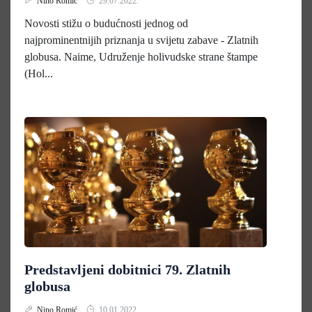
Nino Romić
29.07.2022.
Novosti stižu o budućnosti jednog od
najprominentnijih priznanja u svijetu zabave - Zlatnih
globusa. Naime, Udruženje holivudske strane štampe
(Hol...
Predstavljeni dobitnici 79. Zlatnih
globusa
Nino Romić
10.01.2022.