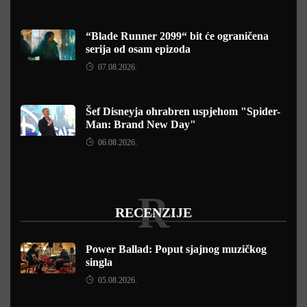
“Blade Runner 2099“ bit će ograničena
serija od osam epizoda
07.08.2026.
Šef Disneyja ohrabren uspjehom "Spider-
Man: Brand New Day"
06.08.2026.
R
RECENZIJE
Power Ballad: Poput sjajnog muzičkog
singla
05.08.2026.