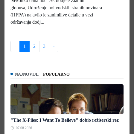
Nekoliko dana uoči 79. dodjele Zlatnih
globusa, Udruženje holivudskih stranih novinara
(HFPA) najavilo je zanimljive detalje u vezi
održavanja dodj...
‹
1
2
3
›
NAJNOVIJE
POPULARNO
"The X-Files: I Want To Believe" dobio režiserski rez
07.08.2026.